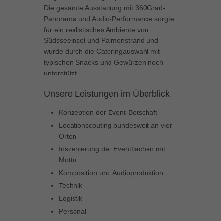
Die gesamte Ausstattung mit 360Grad-
Inhalte von Videoplattformen und Social-Media-Plattformen werden
Panorama und Audio-Performance sorgte
standardmäßig blockiert. Wenn Cookies von externen Medien akzeptiert
werden, bedarf der Zugriff auf diese Inhalte keiner manuellen Einwilligung
für ein realistisches Ambiente von
mehr.
Südsseeinsel und Palmenstrand und
Cookie-Informationen anzeigen
wurde durch die Cateringauswahl mit
typischen Snacks und Gewürzen noch
powered by Borlabs Cookie
Datenschutzerklärung
Impressum
unterstützt.
Unsere Leistungen im Überblick
Konzeption der Event-Botschaft
Locationscouting bundesweit an vier
Orten
Inszenierung der Eventflächen mit
Motto
Komposition und Audioproduktion
Technik
Logistik
Personal