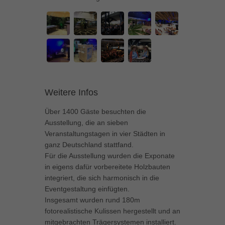
können Ihre Einwilligung zu ganzen Kategorien geben oder sich
weitere Informationen anzeigen lassen und so nur bestimmte
Cookies auswählen.
Alle akzeptieren
Speichern
Zurück
…
Datenschutzeinstellungen
Essenziell (1)
Weitere Infos
Essenzielle Cookies ermöglichen grundlegende Funktionen und sind für
Über 1400 Gäste besuchten die
die einwandfreie Funktion der Website erforderlich.
Ausstellung, die an sieben
Cookie-Informationen anzeigen
Veranstaltungstagen in vier Städten in
ganz Deutschland stattfand.
Marketing (1)
Mar
Für die Ausstellung wurden die Exponate
in eigens dafür vorbereitete Holzbauten
Marketing-Cookies werden von Drittanbietern oder Publishern verwendet,
um personalisierte Werbung anzuzeigen. Sie tun dies, indem sie
integriert, die sich harmonisch in die
Besucher über Websites hinweg verfolgen.
Eventgestaltung einfügten.
Cookie-Informationen anzeigen
Insgesamt wurden rund 180m
fotorealistische Kulissen hergestellt und an
Externe Medien (5)
Ext
mitgebrachten Trägersystemen installiert.