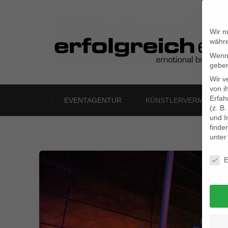
Wir n
währe
Wenn 
geben
Wir v
von i
Erfah
EVENTAGENTUR
KÜNSTLERVERMITTLU
(z. B
und I
finde
unte
Daten
E