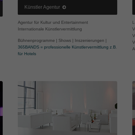
Künstler Agentur
Agentur für Kultur und Entertainment
L
Internationale Künstlervermittlung
V
V
Bühnenprogramme | Shows | Inszenierungen |
V
365BANDS = professionelle Künstlervermittlung z.B.
A
für Hotels