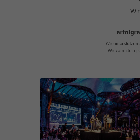
Ess
Wir
Essen
Funkt
erfolgre
Mar
Wir unterstützen 
Marke
Wir vermitteln 
Werbu
Ext
Inhal
Wenn 
keine
pow