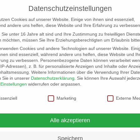
Datenschutzeinstellungen
utzen Cookies auf unserer Website. Einige von ihnen sind essenziell,
nd andere uns helfen, diese Website und Ihre Erfahrung zu verbesser
Sie unter 16 Jahre alt sind und Ihre Zustimmung zu freiwilligen Dienst
 möchten, müssen Sie Ihre Erziehungsberechtigten um Erlaubnis bitte
erwenden Cookies und andere Technologien auf unserer Website. Eini
hnen sind essenziell, während andere uns helfen, diese Website und Ih
rung zu verbessern.
Personenbezogene Daten können verarbeitet wer
NG
LOCATION SCOUT
ELB-LOCATION: PANORAMA LO
. IP-Adressen), z. B. für personalisierte Anzeigen und Inhalte oder Anze
nhaltsmessung.
Weitere Informationen über die Verwendung Ihrer Dat
n Sie in unserer
Datenschutzerklärung
.
Sie können Ihre Auswahl jederze
r
Einstellungen
widerrufen oder anpassen.
schutzeinstellungen
ssenziell
Marketing
Externe Me
Alle akzeptieren
Speichern