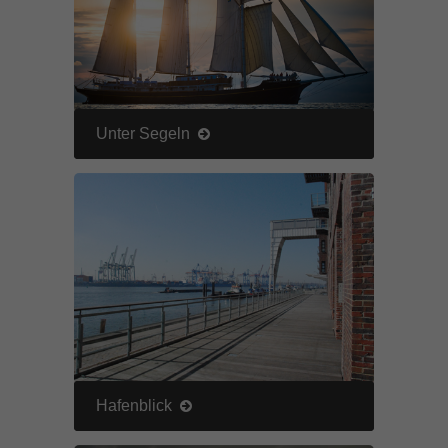
Inhalte von Videoplattformen und Social-Media-Plattformen werden
standardmäßig blockiert. Wenn Cookies von externen Medien akzeptiert
werden, bedarf der Zugriff auf diese Inhalte keiner manuellen Einwilligung
mehr.
Cookie-Informationen anzeigen
Unter Segeln
powered by Borlabs Cookie
Datenschutzerklärung
Impressum
Hafenblick