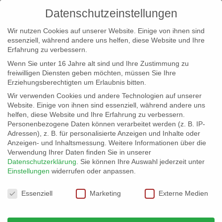
Datenschutzeinstellungen
Wir nutzen Cookies auf unserer Website. Einige von ihnen sind
essenziell, während andere uns helfen, diese Website und Ihre
Erfahrung zu verbessern.
Wenn Sie unter 16 Jahre alt sind und Ihre Zustimmung zu
freiwilligen Diensten geben möchten, müssen Sie Ihre
Erziehungsberechtigten um Erlaubnis bitten.
Wir verwenden Cookies und andere Technologien auf unserer
info@erfolgreich-events.de
Website. Einige von ihnen sind essenziell, während andere uns
helfen, diese Website und Ihre Erfahrung zu verbessern.
+4940 46 777 230
Personenbezogene Daten können verarbeitet werden (z. B. IP-
Adressen), z. B. für personalisierte Anzeigen und Inhalte oder
Anzeigen- und Inhaltsmessung.
Weitere Informationen über die
Verwendung Ihrer Daten finden Sie in unserer
Datenschutzerklärung
.
Sie können Ihre Auswahl jederzeit unter
Einstellungen
widerrufen oder anpassen.
Home
Locations – Location mieten für Events


Datenschutzeinstellungen
Outdoor / Schiffe
Essenziell
Marketing
Externe Medien
Outdoor-Locations