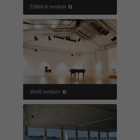
Elbblick rundum
Inhalte von Videoplattformen und Social-Media-Plattformen werden
standardmäßig blockiert. Wenn Cookies von externen Medien akzeptiert
werden, bedarf der Zugriff auf diese Inhalte keiner manuellen Einwilligung
mehr.
Cookie-Informationen anzeigen
powered by Borlabs Cookie
Datenschutzerklärung
Impressum
Weiß rundum