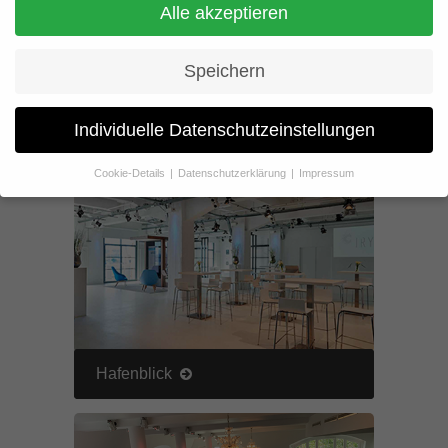
Alle akzeptieren
Mit Klick auf die Bilder erhalten Sie weitere
Informationen zu unseren Locations. Weitere
stellen wir Ihnen gern noch vor. Bitte
Speichern
vereinbaren Sie auch kurzfristig einen
Besichtigungstermin mit uns.
Individuelle Datenschutzeinstellungen
Cookie-Details
Datenschutzerklärung
Impressum
Datenschutzeinstellungen
Wenn Sie unter 16 Jahre alt sind und Ihre Zustimmung zu
freiwilligen Diensten geben möchten, müssen Sie Ihre
Erziehungsberechtigten um Erlaubnis bitten.
Wir verwenden Cookies und andere Technologien auf unserer
Website. Einige von ihnen sind essenziell, während andere uns
helfen, diese Website und Ihre Erfahrung zu verbessern.
Personenbezogene Daten können verarbeitet werden (z. B. IP-
Adressen), z. B. für personalisierte Anzeigen und Inhalte oder
Hafenblick
Anzeigen- und Inhaltsmessung.
Weitere Informationen über die
Verwendung Ihrer Daten finden Sie in unserer
Datenschutzerklärung
.
Hier finden Sie eine Übersicht über alle verwendeten Cookies. Sie