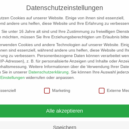
Datenschutzeinstellungen
utzen Cookies auf unserer Website. Einige von ihnen sind essenziell,
nd andere uns helfen, diese Website und Ihre Erfahrung zu verbesser
Sie unter 16 Jahre alt sind und Ihre Zustimmung zu freiwilligen Dienst
 möchten, müssen Sie Ihre Erziehungsberechtigten um Erlaubnis bitte
erwenden Cookies und andere Technologien auf unserer Website. Eini
hnen sind essenziell, während andere uns helfen, diese Website und Ih
rung zu verbessern.
Personenbezogene Daten können verarbeitet wer
NG
LOCATION SCOUT
ELB-LOCATION: PANORAMA LO
. IP-Adressen), z. B. für personalisierte Anzeigen und Inhalte oder Anze
nhaltsmessung.
Weitere Informationen über die Verwendung Ihrer Dat
n Sie in unserer
Datenschutzerklärung
.
Sie können Ihre Auswahl jederze
r
Einstellungen
widerrufen oder anpassen.
schutzeinstellungen
ssenziell
Marketing
Externe Me
nts.
amburg und Norddeutschland.
Alle akzeptieren
ermittlung geeigneter Orte für Ihre Firmenfeier, Hochzeit oder
usforderung! Unternehmen Sie mit uns eine kleine, unverbindliche
Speichern