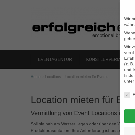
Wir n
währe
Wenn 
geben
Wir v
von i
Erfah
EVENTAGENTUR
KÜNSTLERVERMITTLU
(z. B
und I
finde
Home
Locations – Location mieten für Events

unte
Daten
E
Location mieten für Eve
Vermittlung von Event Locations in H
Soll sie nah am Wasser liegen oder über den Wolken? V
Produktpräsentation. Ihre Anforderung ist unsere Hera