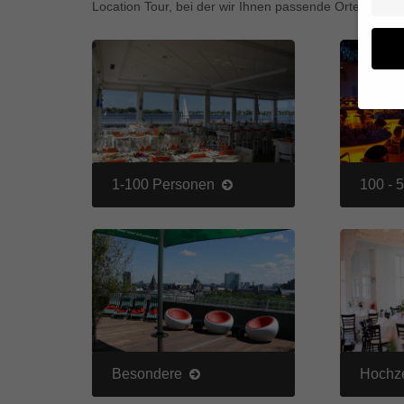
Location Tour, bei der wir Ihnen passende Orte für Ihr 
Wenn 
geben
Wir v
1-100 Personen
100 - 
von i
Erfah
(z. B
und I
finde
Hier 
Einwi
anzei
Al
Besondere
Hochze
Daten