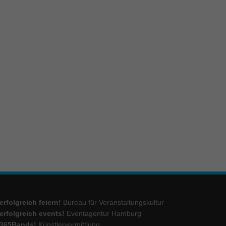
erfolgreich feiern!
Bureau für Veranstaltungskultur
erfolgreich events!
Eventagentur Hamburg
365Bands!
Künstlervermittlung