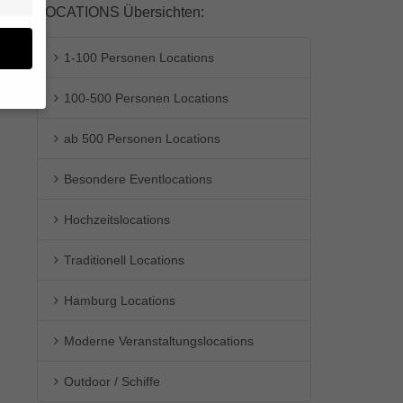
LOCATIONS Übersichten:
1-100 Personen Locations
100-500 Personen Locations
en
ab 500 Personen Locations
n.
Besondere Eventlocations
ge
re
den
Hochzeitslocations
igen-
en
Traditionell Locations
re
Hamburg Locations
Moderne Veranstaltungslocations
Zurück
Outdoor / Schiffe