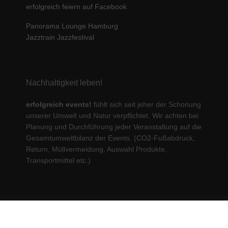
erfolgreich feiern auf Facebook
Panorama Lounge Hamburg
Jazztrain Jazzfestival
Nachhaltigkeit leben!
erfolgreich events!
fühlt sich seit jeher der Schonung
unserer Umwelt und Natur verpflichtet. Wir achten bei
Planung und Durchführung jeder Veranstaltung auf die
Gesamtumweltbilanz der Events. (CO2-Fußabdruck,
Return, Müllvermeidung, Auswahl Produkte,
Transportmittel etc.)
© 2023 erfolgreich communications GmbH. All rights reserved.