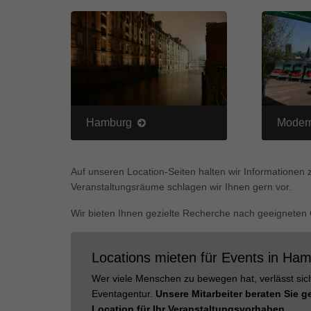
Ess
Essen
Funkt
Mar
Marke
Werbu
Hamburg
Moder
Ext
Auf unseren Location-Seiten halten wir Informationen 
Veranstaltungsräume schlagen wir Ihnen gern vor.
Inhal
Wenn 
Wir bieten Ihnen gezielte Recherche nach geeigneten 
keine
Locations mieten für Events in Ha
pow
Wer viele Menschen zu bewegen hat, verlässt sich
Eventagentur.
Unsere Mitarbeiter beraten Sie 
Location für Ihr Veranstaltungsvorhaben.