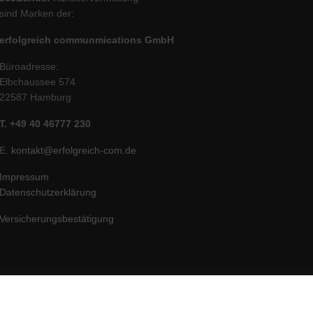
sind Marken der:
erfolgreich communmications GmbH
Büroadresse:
Elbchaussee 574
22587 Hamburg
T. +49 40 46777 230
E.
kontakt@erfolgreich-com.de
Impressum
Datenschutzerklärung
Versicherungsbestätigung