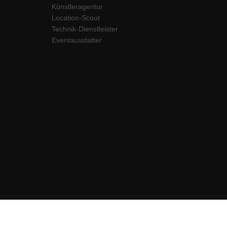
Künstleragentur
Location-Scout
Technik-Dienstleister
Eventausstatter