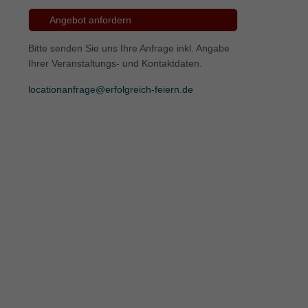
Angebot anfordern
ie
Bitte senden Sie uns Ihre Anfrage inkl. Angabe
Ihrer Veranstaltungs- und Kontaktdaten.
Marketing
locationanfrage@erfolgreich-feiern.de
ierte
.
Externe Medien
iert.
lte
ressum