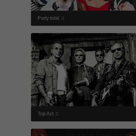
Party total
Top Act