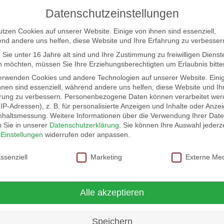
Datenschutzeinstellungen
utzen Cookies auf unserer Website. Einige von ihnen sind essenziell,
nd andere uns helfen, diese Website und Ihre Erfahrung zu verbesser
Sie unter 16 Jahre alt sind und Ihre Zustimmung zu freiwilligen Dienst
 möchten, müssen Sie Ihre Erziehungsberechtigten um Erlaubnis bitte
erwenden Cookies und andere Technologien auf unserer Website. Eini
hnen sind essenziell, während andere uns helfen, diese Website und Ih
rung zu verbessern.
Personenbezogene Daten können verarbeitet wer
NG
LOCATION SCOUT
ELB-LOCATION: PANORAMA LO
. IP-Adressen), z. B. für personalisierte Anzeigen und Inhalte oder Anze
nhaltsmessung.
Weitere Informationen über die Verwendung Ihrer Dat
n Sie in unserer
Datenschutzerklärung
.
Sie können Ihre Auswahl jederze
usik
r
Einstellungen
widerrufen oder anpassen.
schutzeinstellungen
ssenziell
Marketing
Externe Me
alaband oder Sängerin
Alle akzeptieren
nt bis Hochzeit.
iegene Ball-Atmosphäre. Latinbands, tanzbarer Jazz, Top 40 Bands od
Speichern