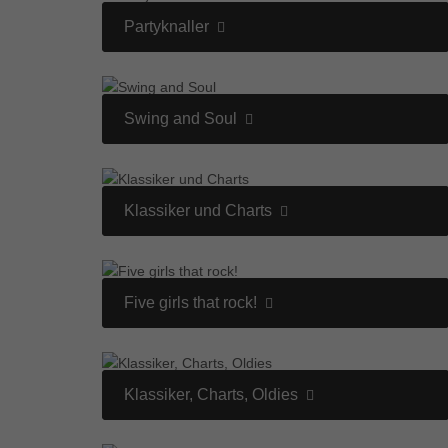
Partyknaller
Swing and Soul
Klassiker und Charts
Five girls that rock!
Klassiker, Charts, Oldies