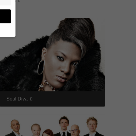
darstellen.
en
n.
ge
re
den
igen-
en
re
Soul Diva
Zurück