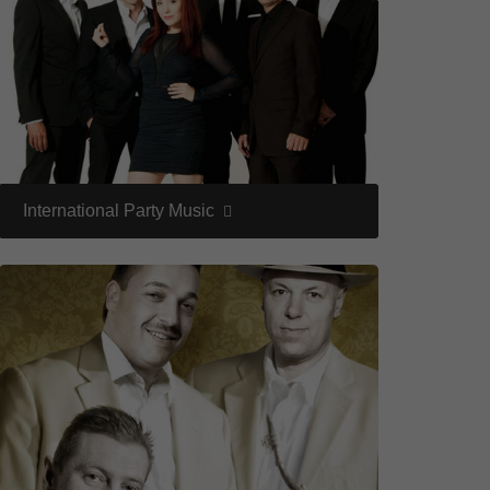
ie
Marketing
ierte
.
International Party Music
Externe Medien
iert.
lte
ressum