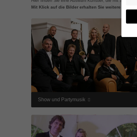
Hier finden Sie eine Auswahl Künstler, die mit Sicherhe
Mit Klick auf die Bilder erhalten Sie weitere Infor
Wenn 
geben
Wir v
von i
Erfah
(z. B
und I
finde
Hier 
Show und Partymusik
Einwi
anzei
Al
Daten