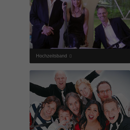
Ess
Essen
Funkt
Mar
Marke
Werbu
Hochzeitsband
Ext
Inhal
Wenn 
keine
pow