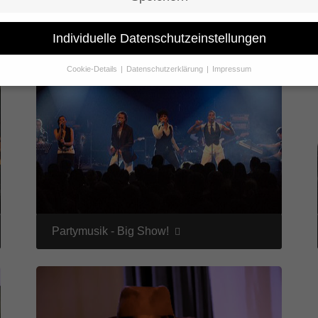
it auch für Ihre Veranstaltung mit
Partymusik
eine interessante Option 
mationen zu den Partybands.
Individuelle Datenschutzeinstellungen
Cookie-Details
Datenschutzerklärung
Impressum
Datenschutzeinstellungen
Sie unter 16 Jahre alt sind und Ihre Zustimmung zu freiwilligen Dienst
 möchten, müssen Sie Ihre Erziehungsberechtigten um Erlaubnis bitte
erwenden Cookies und andere Technologien auf unserer Website. Eini
hnen sind essenziell, während andere uns helfen, diese Website und Ih
rung zu verbessern.
Personenbezogene Daten können verarbeitet wer
. IP-Adressen), z. B. für personalisierte Anzeigen und Inhalte oder Anze
nhaltsmessung.
Weitere Informationen über die Verwendung Ihrer Dat
n Sie in unserer
Datenschutzerklärung
.
finden Sie eine Übersicht über alle verwendeten Cookies. Sie können Ih
Partymusik - Big Show!
lligung zu ganzen Kategorien geben oder sich weitere Informationen
gen lassen und so nur bestimmte Cookies auswählen.
le akzeptieren
Speichern
schutzeinstellungen