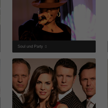
enziell (1)
zielle Cookies ermöglichen grundlegende Funktionen und sind für die einwandfre
ion der Website erforderlich.
Cookie-Informationen anzeigen
keting (1)
ting-Cookies werden von Drittanbietern oder Publishern verwendet, um personalis
ng anzuzeigen. Sie tun dies, indem sie Besucher über Websites hinweg verfolgen
Soul und Party
Cookie-Informationen anzeigen
erne Medien (5)
te von Videoplattformen und Social-Media-Plattformen werden standardmäßig block
Cookies von externen Medien akzeptiert werden, bedarf der Zugriff auf diese Inha
r manuellen Einwilligung mehr.
Cookie-Informationen anzeigen
ered by Borlabs Cookie
Datenschutzerklärung
Imp