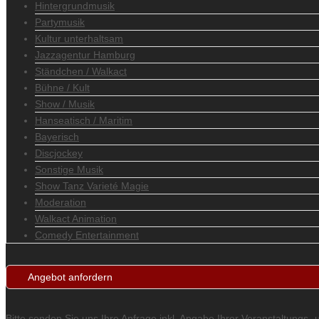
Hintergrundmusik
Partymusik
Kultur unterhaltsam
Jazzagentur Hamburg
Ständchen / Walkact
Bühne / Kult
Show / Musik
Hanseatisch / Maritim
Bayerisch
Discjockey
Sonstige Musik
Show Tanz Varieté Magie
Moderation
Walkact Animation
Comedy Entertainment
Angebot anfordern
Bitte senden Sie uns Ihre Anfrage inkl. Angabe Ihrer Veranstaltungs-