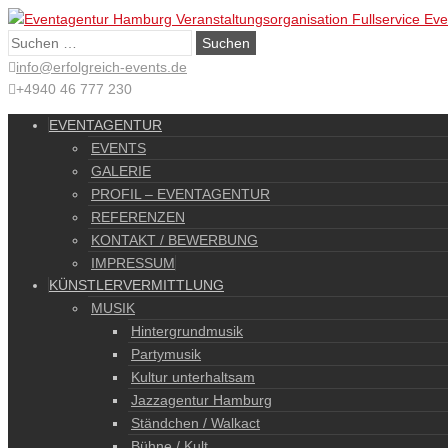
Suche
nach:
info@erfolgreich-events.de
+4940 46 777 230
EVENTAGENTUR
EVENTS
GALERIE
PROFIL – EVENTAGENTUR
REFERENZEN
KONTAKT / BEWERBUNG
IMPRESSUM
KÜNSTLERVERMITTLUNG
MUSIK
Hintergrundmusik
Partymusik
Kultur unterhaltsam
Jazzagentur Hamburg
Ständchen / Walkact
Bühne / Kult