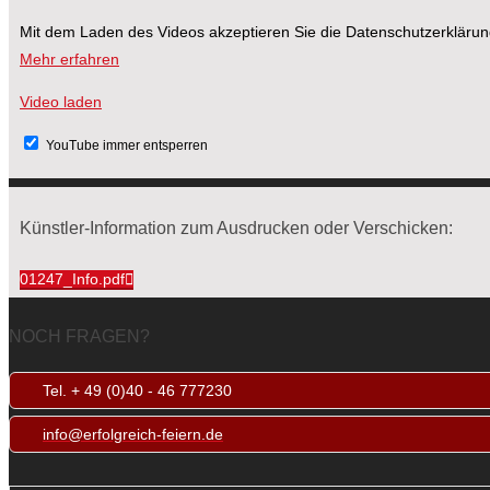
Mit dem Laden des Videos akzeptieren Sie die Datenschutzerkläru
Mehr erfahren
Video laden
YouTube immer entsperren
Künstler-Information zum Ausdrucken oder Verschicken:
01247_Info.pdf
NOCH FRAGEN?
Tel. + 49 (0)40 - 46 777230
info@erfolgreich-feiern.de