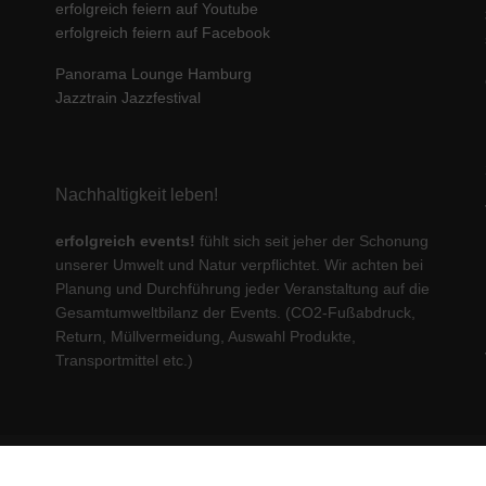
erfolgreich feiern auf Youtube
erfolgreich feiern auf Facebook
Panorama Lounge Hamburg
Jazztrain Jazzfestival
Nachhaltigkeit leben!
erfolgreich events!
fühlt sich seit jeher der Schonung
unserer Umwelt und Natur verpflichtet. Wir achten bei
Planung und Durchführung jeder Veranstaltung auf die
Gesamtumweltbilanz der Events. (CO2-Fußabdruck,
Return, Müllvermeidung, Auswahl Produkte,
Transportmittel etc.)
© 2023 erfolgreich communications GmbH. All rights reserved.