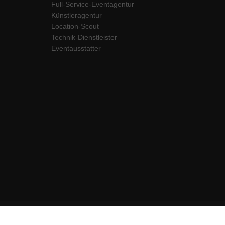
Full-Service-Eventagentur
Künstleragentur
Location-Scout
Technik-Dienstleister
Eventausstatter