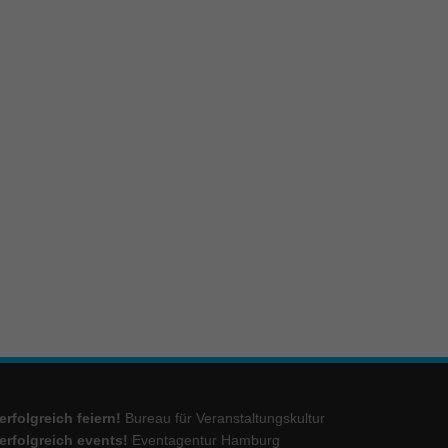
ie
Marketing
ierte
.
Externe Medien
iert.
lte
ressum
erfolgreich feiern!
Bureau für Veranstaltungskultur
erfolgreich events!
Eventagentur Hamburg