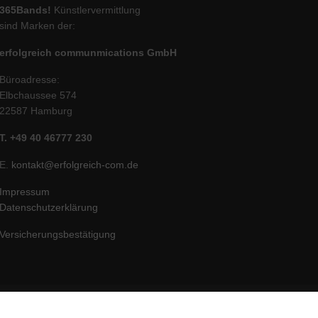
365Bands!
Künstlervermittlung
sind Marken der:
erfolgreich communmications GmbH
Büroadresse:
Elbchaussee 574
22587 Hamburg
T. +49 40 46777 230
E.
kontakt@erfolgreich-com.de
Impressum
Datenschutzerklärung
Versicherungsbestätigung