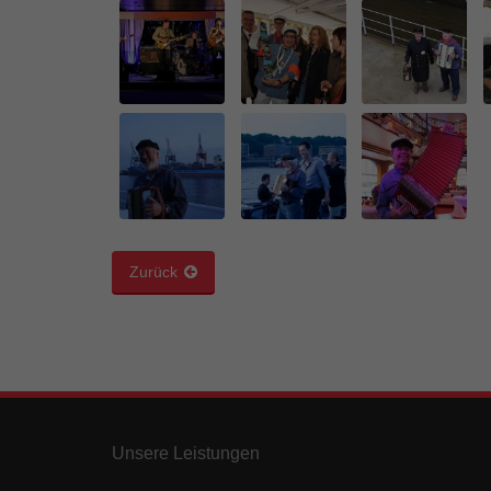
Ess
Essen
Funkt
Mar
Marke
Werbu
…
Ext
Zurück
…
Inhal
Wenn 
keine
pow
Unsere Leistungen