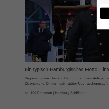
Wenn 
geben
Wir v
von i
Erfah
(z. B
und I
Ein typisch-Hamburgisches Motto – inte
finde
Hier 
Begrüssung der Gäste in Hamburg auf dem Anleger m
Einwi
Zitronenjette, Dinnermusik, später Überraschungsauftri
anzei
ca. 100 Personen | Hamburg Schiffstour
Al
Daten