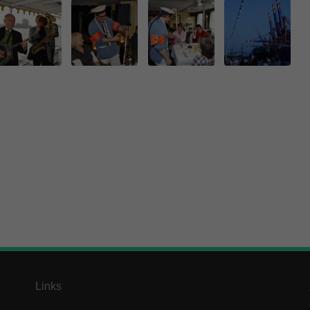
enziell (1)
zielle Cookies ermöglichen grundlegende Funktionen und sind für die einwandfre
ion der Website erforderlich.
Cookie-Informationen anzeigen
keting (1)
ting-Cookies werden von Drittanbietern oder Publishern verwendet, um personalis
ng anzuzeigen. Sie tun dies, indem sie Besucher über Websites hinweg verfolgen
Cookie-Informationen anzeigen
erne Medien (5)
te von Videoplattformen und Social-Media-Plattformen werden standardmäßig block
Cookies von externen Medien akzeptiert werden, bedarf der Zugriff auf diese Inha
r manuellen Einwilligung mehr.
Cookie-Informationen anzeigen
ered by Borlabs Cookie
Datenschutzerklärung
Imp
Links