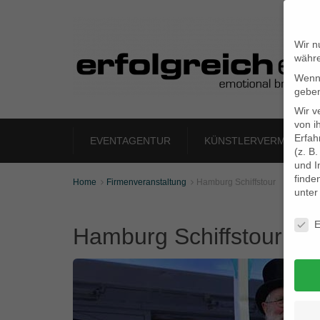
Wir n
währe
Wenn 
geben
Wir v
von i
Erfah
EVENTAGENTUR
KÜNSTLERVERMITTLU
(z. B
und I
finde
Home
Firmenveranstaltung
Hamburg Schiffstour


unte
Daten
E
Hamburg Schiffstour