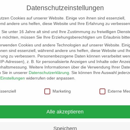
Datenschutzeinstellungen
utzen Cookies auf unserer Website. Einige von ihnen sind essenziell,
nd andere uns helfen, diese Website und Ihre Erfahrung zu verbesser
Sie unter 16 Jahre alt sind und Ihre Zustimmung zu freiwilligen Dienst
 möchten, müssen Sie Ihre Erziehungsberechtigten um Erlaubnis bitte
erwenden Cookies und andere Technologien auf unserer Website. Eini
hnen sind essenziell, während andere uns helfen, diese Website und Ih
rung zu verbessern.
Personenbezogene Daten können verarbeitet wer
NG
LOCATION SCOUT
ELB-LOCATION: PANORAMA LO
. IP-Adressen), z. B. für personalisierte Anzeigen und Inhalte oder Anze
nhaltsmessung.
Weitere Informationen über die Verwendung Ihrer Dat
n Sie in unserer
Datenschutzerklärung
.
Sie können Ihre Auswahl jederze
r
Einstellungen
widerrufen oder anpassen.
schutzeinstellungen
ssenziell
Marketing
Externe Me
Alle akzeptieren
Speichern