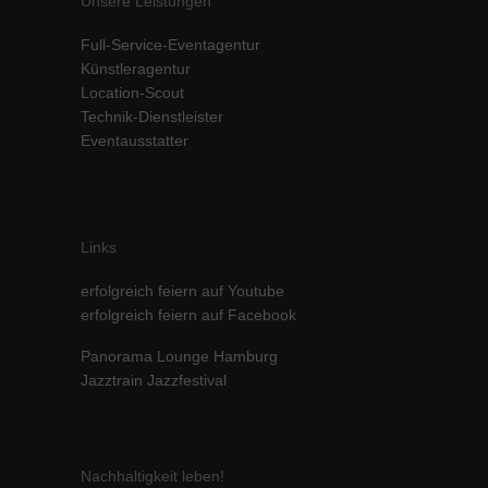
Unsere Leistungen
Inhalte von Videoplattformen und Social-Media-Plattformen werden
Full-Service-Eventagentur
standardmäßig blockiert. Wenn Cookies von externen Medien akzeptiert
werden, bedarf der Zugriff auf diese Inhalte keiner manuellen Einwilligung
Künstleragentur
mehr.
Location-Scout
Cookie-Informationen anzeigen
Technik-Dienstleister
Eventausstatter
powered by Borlabs Cookie
Datenschutzerklärung
Impressum
Links
erfolgreich feiern auf Youtube
erfolgreich feiern auf Facebook
Panorama Lounge Hamburg
Jazztrain Jazzfestival
Nachhaltigkeit leben!