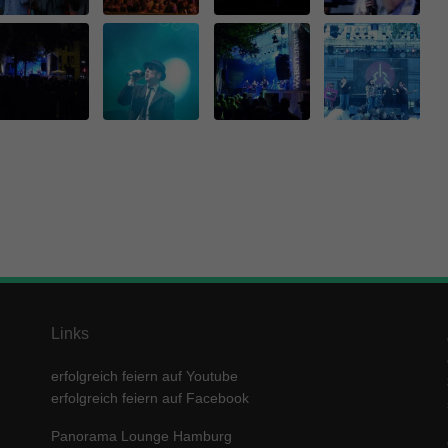
enziell (1)
zielle Cookies ermöglichen grundlegende Funktionen und sind für die einwandfre
ion der Website erforderlich.
Cookie-Informationen anzeigen
keting (1)
ting-Cookies werden von Drittanbietern oder Publishern verwendet, um personalis
ng anzuzeigen. Sie tun dies, indem sie Besucher über Websites hinweg verfolgen
Cookie-Informationen anzeigen
erne Medien (5)
te von Videoplattformen und Social-Media-Plattformen werden standardmäßig block
Cookies von externen Medien akzeptiert werden, bedarf der Zugriff auf diese Inha
r manuellen Einwilligung mehr.
Links
Cookie-Informationen anzeigen
ered by Borlabs Cookie
Datenschutzerklärung
Imp
erfolgreich feiern auf Youtube
erfolgreich feiern auf Facebook
Panorama Lounge Hamburg