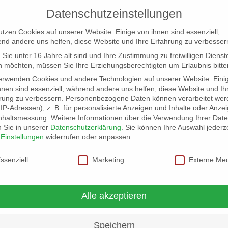
Datenschutzeinstellungen
utzen Cookies auf unserer Website. Einige von ihnen sind essenziell,
nd andere uns helfen, diese Website und Ihre Erfahrung zu verbesser
Sie unter 16 Jahre alt sind und Ihre Zustimmung zu freiwilligen Dienst
 möchten, müssen Sie Ihre Erziehungsberechtigten um Erlaubnis bitte
erwenden Cookies und andere Technologien auf unserer Website. Eini
hnen sind essenziell, während andere uns helfen, diese Website und Ih
rung zu verbessern.
Personenbezogene Daten können verarbeitet wer
NG
LOCATION SCOUT
ELB-LOCATION: PANORAMA LO
. IP-Adressen), z. B. für personalisierte Anzeigen und Inhalte oder Anze
nhaltsmessung.
Weitere Informationen über die Verwendung Ihrer Dat
n Sie in unserer
Datenschutzerklärung
.
Sie können Ihre Auswahl jederze
r
Einstellungen
widerrufen oder anpassen.
schutzeinstellungen
ssenziell
Marketing
Externe Me
k/Pop-Bühne 2006 – 2010
Alle akzeptieren
Speichern