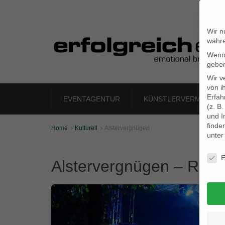
Wir n
währe
Wenn 
geben
Wir v
von i
Erfah
EVENTAGENTUR
KÜNSTLERVERMITTLU
(z. B
und I
finde
Home
Kulturell
Alstervergnügen


unte
Daten
E
Alstervergnügen – Roc