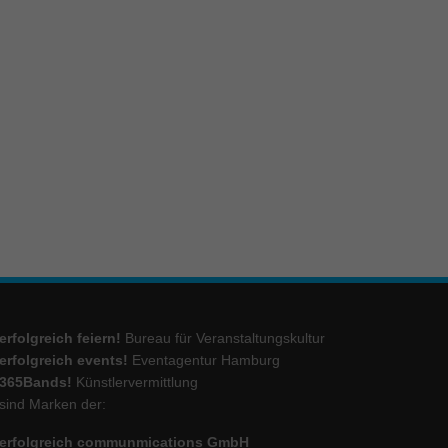
ie
Marketing
ierte
.
Externe Medien
iert.
lte
erfolgreich feiern!
Bureau für Veranstaltungskultur
erfolgreich events!
Eventagentur Hamburg
ressum
365Bands!
Künstlervermittlung
sind Marken der:
erfolgreich communmications GmbH