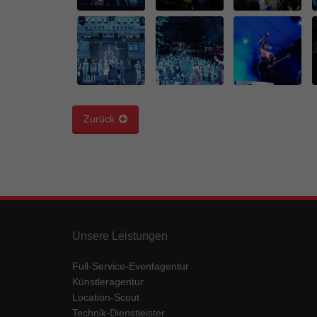
Ess
Essen
Funkt
Mar
…
Marke
Zurück
…
Werbu
Ext
Inhal
Wenn 
keine
Unsere Leistungen
pow
Full-Service-Eventagentur
Künstleragentur
Location-Scout
Technik-Dienstleister