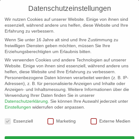
Datenschutzeinstellungen
Wir nutzen Cookies auf unserer Website. Einige von ihnen sind
essenziell, während andere uns helfen, diese Website und Ihre
Erfahrung zu verbessern.
Wenn Sie unter 16 Jahre alt sind und Ihre Zustimmung zu
freiwilligen Diensten geben möchten, müssen Sie Ihre
Erziehungsberechtigten um Erlaubnis bitten.
Wir verwenden Cookies und andere Technologien auf unserer
info@erfolgreich-events.de
Website. Einige von ihnen sind essenziell, während andere uns
helfen, diese Website und Ihre Erfahrung zu verbessern.
+4940 46 777 230
Personenbezogene Daten können verarbeitet werden (z. B. IP-
Adressen), z. B. für personalisierte Anzeigen und Inhalte oder
Anzeigen- und Inhaltsmessung.
Weitere Informationen über die
Verwendung Ihrer Daten finden Sie in unserer
Datenschutzerklärung
.
Sie können Ihre Auswahl jederzeit unter
Einstellungen
widerrufen oder anpassen.
Home
00450 Swing, Latin und Pop-Songs mit

Datenschutzeinstellungen
Jazztrio
00450_gr_01

Essenziell
Marketing
Externe Medien