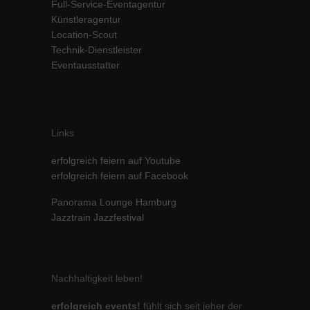
Full-Service-Eventagentur
Inhalte von Videoplattformen und Social-Media-Plattformen werden
Künstleragentur
standardmäßig blockiert. Wenn Cookies von externen Medien akzeptiert
Location-Scout
werden, bedarf der Zugriff auf diese Inhalte keiner manuellen Einwilligung
Technik-Dienstleister
mehr.
Eventausstatter
Cookie-Informationen anzeigen
powered by Borlabs Cookie
Datenschutzerklärung
Impressum
Links
erfolgreich feiern auf Youtube
erfolgreich feiern auf Facebook
Panorama Lounge Hamburg
Jazztrain Jazzfestival
Nachhaltigkeit leben!
erfolgreich events!
fühlt sich seit jeher der