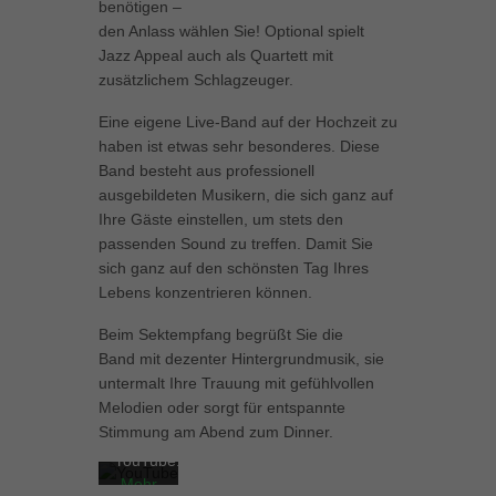
benötigen –
können Ihre Einwilligung zu ganzen Kategorien geben oder sich
den Anlass wählen Sie! Optional spielt
weitere Informationen anzeigen lassen und so nur bestimmte
Jazz Appeal auch als Quartett mit
Cookies auswählen.
zusätzlichem Schlagzeuger.
Alle akzeptieren
Speichern
Eine eigene Live-Band auf der Hochzeit zu
haben ist etwas sehr besonderes. Diese
Zurück
Band besteht aus professionell
Datenschutzeinstellungen
ausgebildeten Musikern, die sich ganz auf
Essenziell (1)
Ihre Gäste einstellen, um stets den
Essenzielle Cookies ermöglichen grundlegende Funktionen und sind für
passenden Sound zu treffen. Damit Sie
Mit
die einwandfreie Funktion der Website erforderlich.
sich ganz auf den schönsten Tag Ihres
dem
Cookie-Informationen anzeigen
Lebens konzentrieren können.
Laden
des
Mit
Marketing (1)
Mar
Beim Sektempfang begrüßt Sie die
Videos
dem
Band mit dezenter Hintergrundmusik, sie
akzeptieren
Laden
Marketing-Cookies werden von Drittanbietern oder Publishern verwendet,
untermalt Ihre Trauung mit gefühlvollen
um personalisierte Werbung anzuzeigen. Sie tun dies, indem sie
Sie die
des
Besucher über Websites hinweg verfolgen.
Melodien oder sorgt für entspannte
Datenschutzerklärung
Videos
Stimmung am Abend zum Dinner.
akzeptieren
von
Cookie-Informationen anzeigen
YouTube.
Sie die
Externe Medien (5)
Ext
Datenschutzerklärung
Mehr