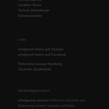
Location-Scout
Inhalte von Videoplattformen und Social-Media-Plattformen werden
standardmäßig blockiert. Wenn Cookies von externen Medien akzeptiert
Technik-Dienstleister
werden, bedarf der Zugriff auf diese Inhalte keiner manuellen Einwilligung
Eventausstatter
mehr.
Cookie-Informationen anzeigen
powered by Borlabs Cookie
Datenschutzerklärung
Impressum
Links
erfolgreich feiern auf Youtube
erfolgreich feiern auf Facebook
Panorama Lounge Hamburg
Jazztrain Jazzfestival
Nachhaltigkeit leben!
erfolgreich events!
fühlt sich seit jeher der
Schonung unserer Umwelt und Natur