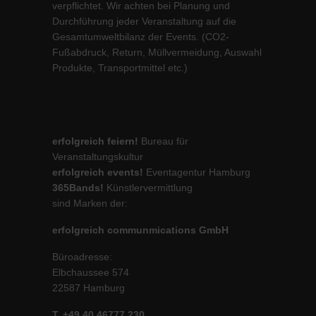
verpflichtet. Wir achten bei Planung und
Durchführung jeder Veranstaltung auf die
Gesamtumweltbilanz der Events. (CO2-
Fußabdruck, Return, Müllvermeidung, Auswahl
Produkte, Transportmittel etc.)
erfolgreich feiern!
Bureau für
Veranstaltungskultur
erfolgreich events!
Eventagentur Hamburg
365Bands!
Künstlervermittlung
sind Marken der:
erfolgreich communmications GmbH
Büroadresse:
Elbchaussee 574
22587 Hamburg
T. +49 40 46777 230