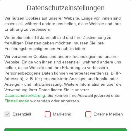
Datenschutzeinstellungen
Wir nutzen Cookies auf unserer Website. Einige von ihnen sind
essenziell, während andere uns helfen, diese Website und Ihre
Erfahrung zu verbessern.
Wenn Sie unter 16 Jahre alt sind und Ihre Zustimmung zu
freiwilligen Diensten geben möchten, müssen Sie Ihre
Erziehungsberechtigten um Erlaubnis bitten.
Wir verwenden Cookies und andere Technologien auf unserer
info@erfolgreich-events.de
Website. Einige von ihnen sind essenziell, während andere uns
helfen, diese Website und Ihre Erfahrung zu verbessern.
+4940 46 777 230
Personenbezogene Daten können verarbeitet werden (z. B. IP-
Adressen), z. B. für personalisierte Anzeigen und Inhalte oder
Anzeigen- und Inhaltsmessung.
Weitere Informationen über die
Verwendung Ihrer Daten finden Sie in unserer
Datenschutzerklärung
.
Sie können Ihre Auswahl jederzeit unter
Einstellungen
widerrufen oder anpassen.
Home
00450 Swing, Latin und Pop-Songs mit

Datenschutzeinstellungen
Jazztrio
00450_gr_001

Essenziell
Marketing
Externe Medien