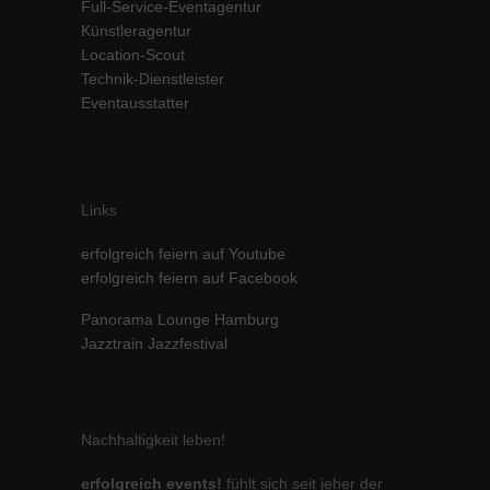
Full-Service-Eventagentur
Inhalte von Videoplattformen und Social-Media-Plattformen werden
Künstleragentur
standardmäßig blockiert. Wenn Cookies von externen Medien akzeptiert
Location-Scout
werden, bedarf der Zugriff auf diese Inhalte keiner manuellen Einwilligung
Technik-Dienstleister
mehr.
Eventausstatter
Cookie-Informationen anzeigen
powered by Borlabs Cookie
Datenschutzerklärung
Impressum
Links
erfolgreich feiern auf Youtube
erfolgreich feiern auf Facebook
Panorama Lounge Hamburg
Jazztrain Jazzfestival
Nachhaltigkeit leben!
erfolgreich events!
fühlt sich seit jeher der