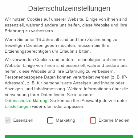
Datenschutzeinstellungen
Wir nutzen Cookies auf unserer Website. Einige von ihnen sind
essenziell, während andere uns helfen, diese Website und Ihre
Erfahrung zu verbessern.
Wenn Sie unter 16 Jahre alt sind und Ihre Zustimmung zu
freiwilligen Diensten geben möchten, müssen Sie Ihre
Erziehungsberechtigten um Erlaubnis bitten.
Wir verwenden Cookies und andere Technologien auf unserer
info@erfolgreich-events.de
Website. Einige von ihnen sind essenziell, während andere uns
helfen, diese Website und Ihre Erfahrung zu verbessern.
+4940 46 777 230
Personenbezogene Daten können verarbeitet werden (z. B. IP-
Adressen), z. B. für personalisierte Anzeigen und Inhalte oder
Anzeigen- und Inhaltsmessung.
Weitere Informationen über die
Verwendung Ihrer Daten finden Sie in unserer
Datenschutzerklärung
.
Sie können Ihre Auswahl jederzeit unter
Einstellungen
widerrufen oder anpassen.
Home
00450 Swing, Latin und Pop-Songs mit

Datenschutzeinstellungen
Jazztrio
00450_gr04

Essenziell
Marketing
Externe Medien