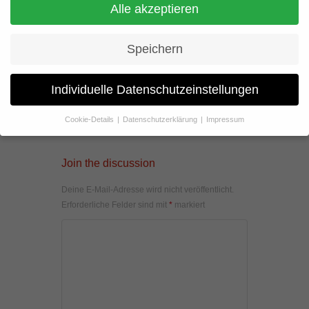
Alle akzeptieren
Speichern
Individuelle Datenschutzeinstellungen
Cookie-Details
Datenschutzerklärung
Impressum
Datenschutzeinstellungen
Wenn Sie unter 16 Jahre alt sind und Ihre Zustimmung zu
Join the discussion
freiwilligen Diensten geben möchten, müssen Sie Ihre
Erziehungsberechtigten um Erlaubnis bitten.
Deine E-Mail-Adresse wird nicht veröffentlicht.
Wir verwenden Cookies und andere Technologien auf unserer
Erforderliche Felder sind mit
*
markiert
Website. Einige von ihnen sind essenziell, während andere uns
helfen, diese Website und Ihre Erfahrung zu verbessern.
Personenbezogene Daten können verarbeitet werden (z. B. IP-
Adressen), z. B. für personalisierte Anzeigen und Inhalte oder
Anzeigen- und Inhaltsmessung.
Weitere Informationen über die
Verwendung Ihrer Daten finden Sie in unserer
Datenschutzerklärung
.
Hier finden Sie eine Übersicht über alle verwendeten Cookies. Sie