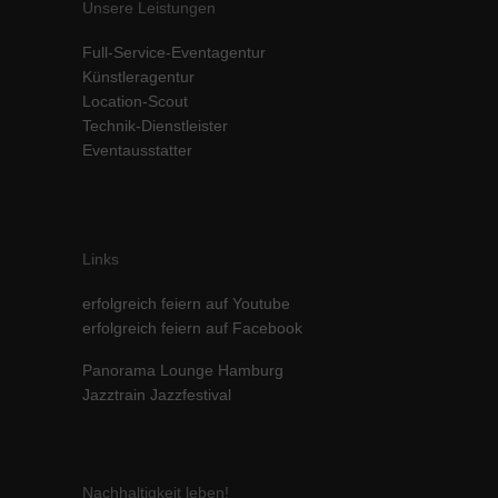
Unsere Leistungen
Inhalte von Videoplattformen und Social-Media-Plattformen werden
standardmäßig blockiert. Wenn Cookies von externen Medien akzeptiert
Full-Service-Eventagentur
werden, bedarf der Zugriff auf diese Inhalte keiner manuellen Einwilligung
Künstleragentur
mehr.
Location-Scout
Cookie-Informationen anzeigen
Technik-Dienstleister
powered by Borlabs Cookie
Datenschutzerklärung
Impressum
Eventausstatter
Links
erfolgreich feiern auf Youtube
erfolgreich feiern auf Facebook
Panorama Lounge Hamburg
Jazztrain Jazzfestival
Nachhaltigkeit leben!