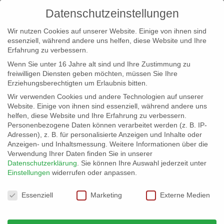
Datenschutzeinstellungen
Wir nutzen Cookies auf unserer Website. Einige von ihnen sind
essenziell, während andere uns helfen, diese Website und Ihre
Erfahrung zu verbessern.
Wenn Sie unter 16 Jahre alt sind und Ihre Zustimmung zu
freiwilligen Diensten geben möchten, müssen Sie Ihre
Erziehungsberechtigten um Erlaubnis bitten.
Wir verwenden Cookies und andere Technologien auf unserer
info@erfolgreich-events.de
Website. Einige von ihnen sind essenziell, während andere uns
helfen, diese Website und Ihre Erfahrung zu verbessern.
+4940 46 777 230
Personenbezogene Daten können verarbeitet werden (z. B. IP-
Adressen), z. B. für personalisierte Anzeigen und Inhalte oder
Anzeigen- und Inhaltsmessung.
Weitere Informationen über die
Verwendung Ihrer Daten finden Sie in unserer
Datenschutzerklärung
.
Sie können Ihre Auswahl jederzeit unter
Einstellungen
widerrufen oder anpassen.
Home
location1-100
Location 06029 | Bistro mit


Datenschutzeinstellungen
Elbblick
06029_gr_06

Essenziell
Marketing
Externe Medien