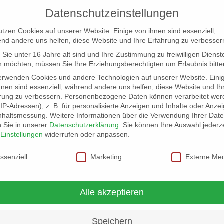
Datenschutzeinstellungen
utzen Cookies auf unserer Website. Einige von ihnen sind essenziell,
nd andere uns helfen, diese Website und Ihre Erfahrung zu verbesser
Sie unter 16 Jahre alt sind und Ihre Zustimmung zu freiwilligen Dienst
 möchten, müssen Sie Ihre Erziehungsberechtigten um Erlaubnis bitte
erwenden Cookies und andere Technologien auf unserer Website. Eini
hnen sind essenziell, während andere uns helfen, diese Website und Ih
rung zu verbessern.
Personenbezogene Daten können verarbeitet wer
NG
LOCATION SCOUT
ELB-LOCATION: PANORAMA LO
. IP-Adressen), z. B. für personalisierte Anzeigen und Inhalte oder Anze
nhaltsmessung.
Weitere Informationen über die Verwendung Ihrer Dat
n Sie in unserer
Datenschutzerklärung
.
Sie können Ihre Auswahl jederze
r
Einstellungen
widerrufen oder anpassen.
schutzeinstellungen
ssenziell
Marketing
Externe Me
rmonie
Alle akzeptieren
Speichern