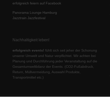
erfolgreich feiern auf Facebook
Panorama Lounge Hamburg
Jazztrain Jazzfestival
Nachhaltigkeit leben!
erfolgreich events!
fühlt sich seit jeher der Schonung
unserer Umwelt und Natur verpflichtet. Wir achten bei
Planung und Durchführung jeder Veranstaltung auf die
Gesamtumweltbilanz der Events. (CO2-Fußabdruck,
Return, Müllvermeidung, Auswahl Produkte,
Transportmittel etc.)
© 2023 erfolgreich communications GmbH. All rights reserved.