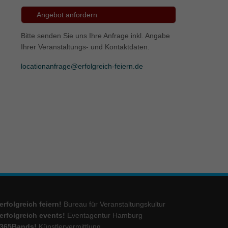
Angebot anfordern
ie
Bitte senden Sie uns Ihre Anfrage inkl. Angabe
Ihrer Veranstaltungs- und Kontaktdaten.
Marketing
locationanfrage@erfolgreich-feiern.de
ierte
.
Externe Medien
iert.
lte
ressum
erfolgreich feiern!
Bureau für Veranstaltungskultur
erfolgreich events!
Eventagentur Hamburg
365Bands!
Künstlervermittlung