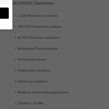
LOCATIONS Übersichten:
1-100 Personen Locations
100-500 Personen Locations
en
ab 500 Personen Locations
n.
Besondere Eventlocations
ge
re
den
Hochzeitslocations
igen-
en
Traditionell Locations
re
Hamburg Locations
Moderne Veranstaltungslocations
Zurück
Outdoor / Schiffe