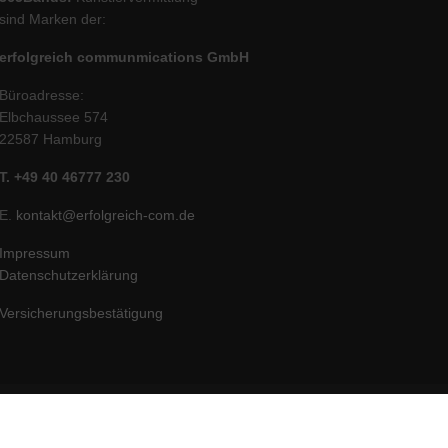
sind Marken der:
erfolgreich communmications GmbH
Büroadresse:
Elbchaussee 574
22587 Hamburg
T. +49 40 46777 230
E.
kontakt@erfolgreich-com.de
Impressum
Datenschutzerklärung
Versicherungsbestätigung