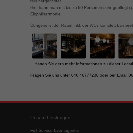
Ess
fein hergerichtet.
Hier kann man mit bis zu 50 Personen sehr gepflegt spe
Essen
Elbphilharmonie.
Funkt
Übrigens ist der Raum inkl. der WCs komplett barrieref
Mar
Marke
Werbu
…Hätten Sie gern mehr Informationen zu dieser Locat
Ext
Fragen Sie uns unter 040 46777230 oder per Email 06
Inhal
Wenn 
keine
pow
Unsere Leistungen
Full-Service-Eventagentur