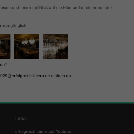
enziell (1)
isen und feiern mit Blick auf die Elbe und direkt neben der
zielle Cookies ermöglichen grundlegende Funktionen und sind für die einwandfre
ion der Website erforderlich.
Cookie-Informationen anzeigen
rei zugänglich.
keting (1)
ting-Cookies werden von Drittanbietern oder Publishern verwendet, um personalis
ng anzuzeigen. Sie tun dies, indem sie Besucher über Websites hinweg verfolgen
Cookie-Informationen anzeigen
ion?
erne Medien (5)
029@erfolgreich-feiern.de einfach an.
te von Videoplattformen und Social-Media-Plattformen werden standardmäßig block
Cookies von externen Medien akzeptiert werden, bedarf der Zugriff auf diese Inha
r manuellen Einwilligung mehr.
Cookie-Informationen anzeigen
ered by Borlabs Cookie
Datenschutzerklärung
Imp
Links
erfolgreich feiern auf Youtube