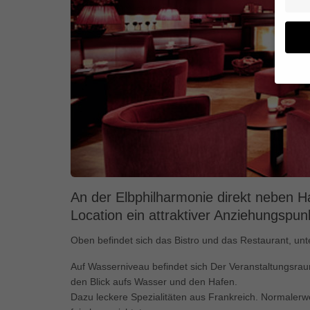
Wenn 
geben
Wir v
von i
Erfah
(z. B
und I
An der Elbphilharmonie direkt neben
finde
Location ein attraktiver Anziehungspun
Hier 
Einwi
Oben befindet sich das Bistro und das Restaurant, unt
anzei
Auf Wasserniveau befindet sich Der Veranstaltungsra
Al
den Blick aufs Wasser und den Hafen.
Dazu leckere Spezialitäten aus Frankreich. Normalerwe
Daten