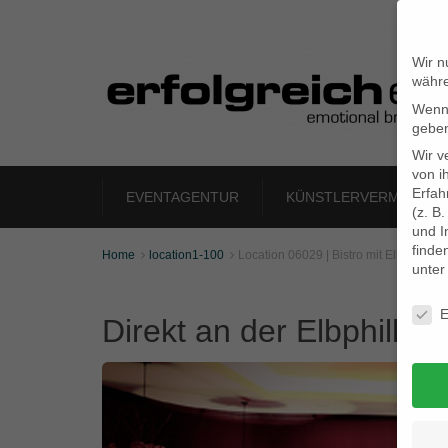
Wir n
währe
Wenn 
geben
Wir v
von i
Erfah
EVENTAGENTUR
KÜNSTLERVERMITTLU
(z. B
und I
finde
Home
location1-100
Location 06029 | Bistro mit Elbblick


unte
Daten
E
Direkt an der Elbphilha