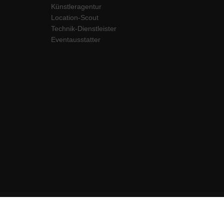
Künstleragentur
Location-Scout
Technik-Dienstleister
Eventausstatter