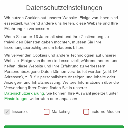
Datenschutzeinstellungen
Wir nutzen Cookies auf unserer Website. Einige von ihnen sind
essenziell, während andere uns helfen, diese Website und Ihre
Erfahrung zu verbessern.
Wenn Sie unter 16 Jahre alt sind und Ihre Zustimmung zu
freiwilligen Diensten geben möchten, müssen Sie Ihre
Erziehungsberechtigten um Erlaubnis bitten.
Wir verwenden Cookies und andere Technologien auf unserer
info@erfolgreich-events.de
Website. Einige von ihnen sind essenziell, während andere uns
helfen, diese Website und Ihre Erfahrung zu verbessern.
+4940 46 777 230
Personenbezogene Daten können verarbeitet werden (z. B. IP-
Adressen), z. B. für personalisierte Anzeigen und Inhalte oder
Anzeigen- und Inhaltsmessung.
Weitere Informationen über die
Verwendung Ihrer Daten finden Sie in unserer
Datenschutzerklärung
.
Sie können Ihre Auswahl jederzeit unter
Einstellungen
widerrufen oder anpassen.
Home
location1-100
Location 06029 | Bistro mit


Datenschutzeinstellungen
Elbblick
Direkt an der Elbphilharmonie

Essenziell
Marketing
Externe Medien