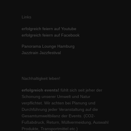
Inhalte von Videoplattformen und Social-Media-Plattformen werden
standardmäßig blockiert. Wenn Cookies von externen Medien akzeptiert
werden, bedarf der Zugriff auf diese Inhalte keiner manuellen Einwilligung
Links
mehr.
erfolgreich feiern auf Youtube
Cookie-Informationen anzeigen
erfolgreich feiern auf Facebook
powered by Borlabs Cookie
Datenschutzerklärung
Impressum
Panorama Lounge Hamburg
Jazztrain Jazzfestival
Nachhaltigkeit leben!
erfolgreich events!
fühlt sich seit jeher der
Schonung unserer Umwelt und Natur
verpflichtet. Wir achten bei Planung und
Durchführung jeder Veranstaltung auf die
Gesamtumweltbilanz der Events. (CO2-
Fußabdruck, Return, Müllvermeidung, Auswahl
Produkte, Transportmittel etc.)