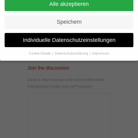
Alle akzeptieren
Speichern
Individuelle Datenschutzeinstellungen
Cookie-Details
Datenschutzerklärung
Impressum
Datenschutzeinstellungen
Join the discussion
Wenn Sie unter 16 Jahre alt sind und Ihre Zustimmung zu
freiwilligen Diensten geben möchten, müssen Sie Ihre
Deine E-Mail-Adresse wird nicht veröffentlicht.
Erziehungsberechtigten um Erlaubnis bitten.
Erforderliche Felder sind mit
*
markiert
Wir verwenden Cookies und andere Technologien auf unserer
Website. Einige von ihnen sind essenziell, während andere uns
helfen, diese Website und Ihre Erfahrung zu verbessern.
Personenbezogene Daten können verarbeitet werden (z. B. IP-
Adressen), z. B. für personalisierte Anzeigen und Inhalte oder
Anzeigen- und Inhaltsmessung.
Weitere Informationen über die
Verwendung Ihrer Daten finden Sie in unserer
Datenschutzerklärung
.
Hier finden Sie eine Übersicht über alle verwendeten Cookies. Sie