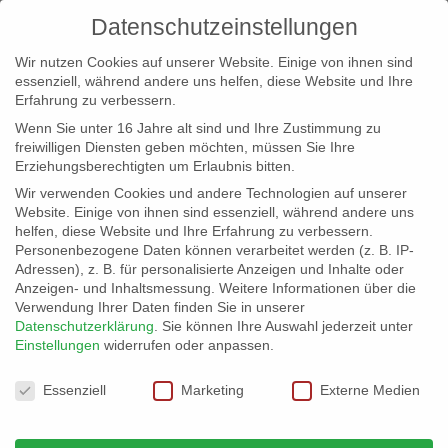
Datenschutzeinstellungen
Wir nutzen Cookies auf unserer Website. Einige von ihnen sind
essenziell, während andere uns helfen, diese Website und Ihre
Erfahrung zu verbessern.
Wenn Sie unter 16 Jahre alt sind und Ihre Zustimmung zu
freiwilligen Diensten geben möchten, müssen Sie Ihre
Erziehungsberechtigten um Erlaubnis bitten.
Wir verwenden Cookies und andere Technologien auf unserer
info@erfolgreich-events.de
Website. Einige von ihnen sind essenziell, während andere uns
helfen, diese Website und Ihre Erfahrung zu verbessern.
+4940 46 777 230
Personenbezogene Daten können verarbeitet werden (z. B. IP-
Adressen), z. B. für personalisierte Anzeigen und Inhalte oder
Anzeigen- und Inhaltsmessung.
Weitere Informationen über die
Verwendung Ihrer Daten finden Sie in unserer
Datenschutzerklärung
.
Sie können Ihre Auswahl jederzeit unter
Einstellungen
widerrufen oder anpassen.
Home
Location 07649 – Kreatives Arbeiten über den

Datenschutzeinstellungen
Dächern Hamburgs
07649_08

Essenziell
Marketing
Externe Medien