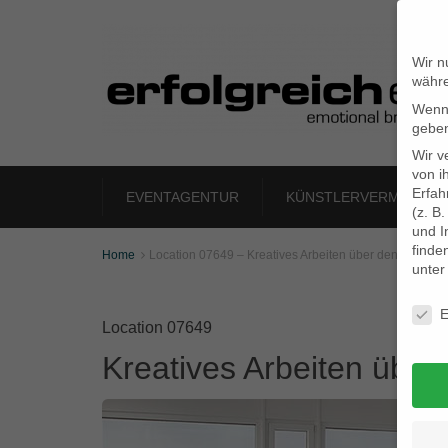
Wir n
währe
Wenn 
geben
Wir v
von i
Erfah
EVENTAGENTUR
KÜNSTLERVERMITTLU
(z. B
und I
finde
Home
Location 07649 – Kreatives Arbeiten über den Däche

unte
Daten
E
Location 07649
Kreatives Arbeiten übe