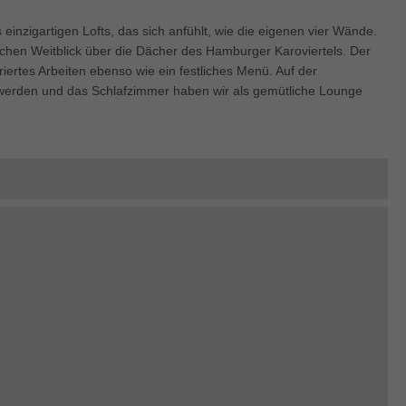
enziell (1)
 einzigartigen Lofts, das sich anfühlt, wie die eigenen vier Wände.
zielle Cookies ermöglichen grundlegende Funktionen und sind für die einwandfre
ion der Website erforderlich.
rlichen Weitblick über die Dächer des Hamburger Karoviertels. Der
ertes Arbeiten ebenso wie ein festliches Menü. Auf der
Cookie-Informationen anzeigen
t werden und das Schlafzimmer haben wir als gemütliche Lounge
keting (1)
ting-Cookies werden von Drittanbietern oder Publishern verwendet, um personalis
ng anzuzeigen. Sie tun dies, indem sie Besucher über Websites hinweg verfolgen
Cookie-Informationen anzeigen
erne Medien (5)
te von Videoplattformen und Social-Media-Plattformen werden standardmäßig block
Cookies von externen Medien akzeptiert werden, bedarf der Zugriff auf diese Inha
r manuellen Einwilligung mehr.
Cookie-Informationen anzeigen
ered by Borlabs Cookie
Datenschutzerklärung
Imp