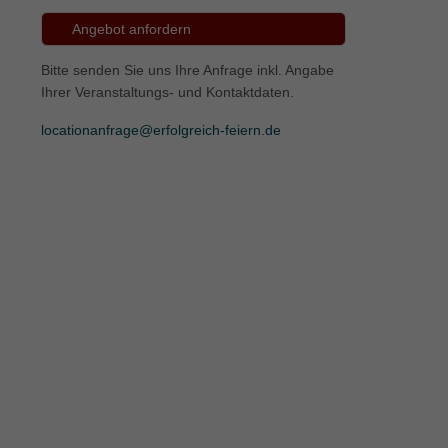
Angebot anfordern
ie
Bitte senden Sie uns Ihre Anfrage inkl. Angabe
Ihrer Veranstaltungs- und Kontaktdaten.
Marketing
locationanfrage@erfolgreich-feiern.de
ierte
.
Externe Medien
iert.
lte
ressum