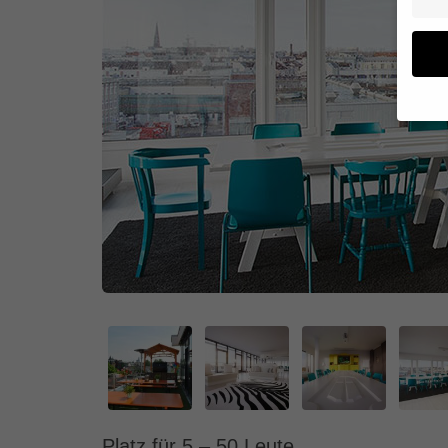
Wenn 
geben
Wir v
von i
Erfah
(z. B
und I
finde
Hier 
Einwi
anzei
Al
Daten
Platz für 5 – 50 Leute