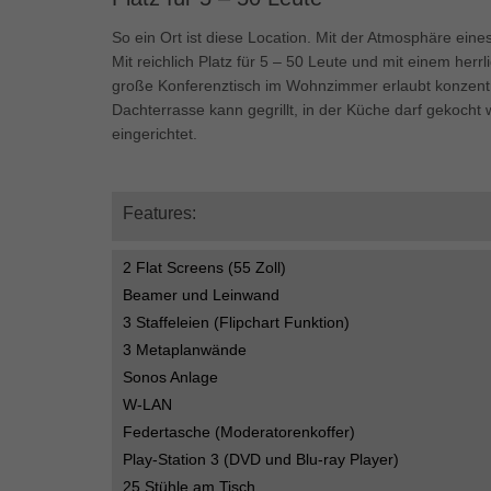
Ess
So ein Ort ist diese Location. Mit der Atmosphäre eines
Essen
Funkt
Mit reichlich Platz für 5 – 50 Leute und mit einem her
große Konferenztisch im Wohnzimmer erlaubt konzentri
Dachterrasse kann gegrillt, in der Küche darf gekoch
Mar
eingerichtet.
…
Marke
Werbu
Features:
Ext
2 Flat Screens (55 Zoll)
Beamer und Leinwand
Inhal
3 Staffeleien (Flipchart Funktion)
Wenn 
keine
3 Metaplanwände
Sonos Anlage
W-LAN
pow
Federtasche (Moderatorenkoffer)
Play-Station 3 (DVD und Blu-ray Player)
25 Stühle am Tisch