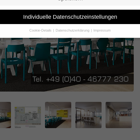
Individuelle Datenschutzeinstellungen
Cookie-Details
Datenschutzerklärung
Impressum
Datenschutzeinstellungen
Sie unter 16 Jahre alt sind und Ihre Zustimmung zu freiwilligen Dienst
 möchten, müssen Sie Ihre Erziehungsberechtigten um Erlaubnis bitte
erwenden Cookies und andere Technologien auf unserer Website. Eini
hnen sind essenziell, während andere uns helfen, diese Website und Ih
rung zu verbessern.
Personenbezogene Daten können verarbeitet wer
. IP-Adressen), z. B. für personalisierte Anzeigen und Inhalte oder Anze
nhaltsmessung.
Weitere Informationen über die Verwendung Ihrer Dat
n Sie in unserer
Datenschutzerklärung
.
finden Sie eine Übersicht über alle verwendeten Cookies. Sie können Ih
lligung zu ganzen Kategorien geben oder sich weitere Informationen
gen lassen und so nur bestimmte Cookies auswählen.
le akzeptieren
Speichern
schutzeinstellungen