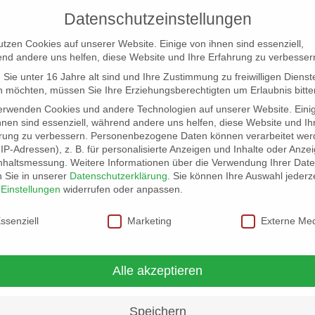
Datenschutzeinstellungen
utzen Cookies auf unserer Website. Einige von ihnen sind essenziell,
nd andere uns helfen, diese Website und Ihre Erfahrung zu verbesser
Sie unter 16 Jahre alt sind und Ihre Zustimmung zu freiwilligen Dienst
 möchten, müssen Sie Ihre Erziehungsberechtigten um Erlaubnis bitte
erwenden Cookies und andere Technologien auf unserer Website. Eini
hnen sind essenziell, während andere uns helfen, diese Website und Ih
rung zu verbessern.
Personenbezogene Daten können verarbeitet wer
NG
LOCATION SCOUT
ELB-LOCATION: PANORAMA LO
. IP-Adressen), z. B. für personalisierte Anzeigen und Inhalte oder Anze
nhaltsmessung.
Weitere Informationen über die Verwendung Ihrer Dat
n Sie in unserer
Datenschutzerklärung
.
Sie können Ihre Auswahl jederze
rn Hamburgs
r
Einstellungen
widerrufen oder anpassen.
schutzeinstellungen
ssenziell
Marketing
Externe Me
r den Dächern Hamburgs
Alle akzeptieren
Speichern