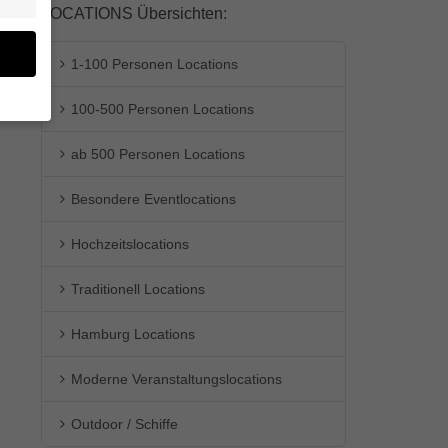
LOCATIONS Übersichten:
1-100 Personen Locations
100-500 Personen Locations
en
ab 500 Personen Locations
n.
Besondere Eventlocations
ge
re
den
Hochzeitslocations
igen-
en
Traditionell Locations
re
Hamburg Locations
Moderne Veranstaltungslocations
Zurück
Outdoor / Schiffe