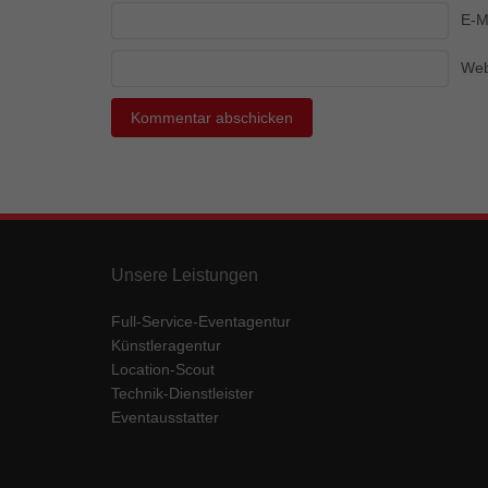
Ess
E-M
Essen
Funkt
Web
Mar
Marke
Werbu
Ext
Unsere Leistungen
Inhal
Full-Service-Eventagentur
Wenn 
keine
Künstleragentur
Location-Scout
Technik-Dienstleister
pow
Eventausstatter