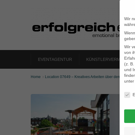
Wir n
währe
Wenn 
geben
Wir v
von i
Erfah
EVENTAGENTUR
KÜNSTLERVERMITTLU
(z. B
und I
finde
Home
Location 07649 – Kreatives Arbeiten über den Däche

unte
Daten
E