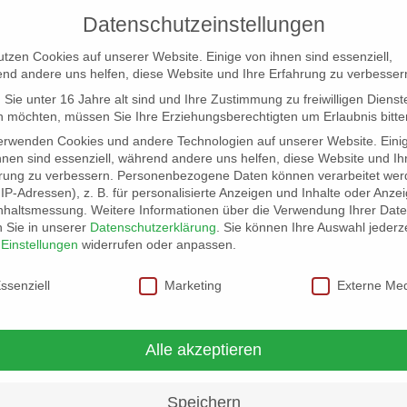
Datenschutzeinstellungen
utzen Cookies auf unserer Website. Einige von ihnen sind essenziell,
nd andere uns helfen, diese Website und Ihre Erfahrung zu verbesser
Sie unter 16 Jahre alt sind und Ihre Zustimmung zu freiwilligen Dienst
 möchten, müssen Sie Ihre Erziehungsberechtigten um Erlaubnis bitte
erwenden Cookies und andere Technologien auf unserer Website. Eini
hnen sind essenziell, während andere uns helfen, diese Website und Ih
rung zu verbessern.
Personenbezogene Daten können verarbeitet wer
NG
LOCATION SCOUT
ELB-LOCATION: PANORAMA LO
. IP-Adressen), z. B. für personalisierte Anzeigen und Inhalte oder Anze
nhaltsmessung.
Weitere Informationen über die Verwendung Ihrer Dat
n Sie in unserer
Datenschutzerklärung
.
Sie können Ihre Auswahl jederze
rn Hamburgs
07649_02

r
Einstellungen
widerrufen oder anpassen.
schutzeinstellungen
ssenziell
Marketing
Externe Me
Alle akzeptieren
Speichern