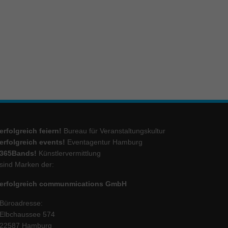
ie
Marketing
ierte
.
Externe Medien
erfolgreich feiern!
Bureau für Veranstaltungskultur
iert.
erfolgreich events!
Eventagentur Hamburg
lte
365Bands!
Künstlervermittlung
sind Marken der:
erfolgreich communmications GmbH
ressum
Büroadresse:
Elbchaussee 574
22587 Hamburg