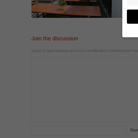
Join the discussion
Wenn 
Deine E-Mail-Adresse wird nicht veröffentlicht.
Erforderliche Fel
geben
Wir v
von i
Erfah
(z. B
und I
finde
Hier 
Einwi
anzei
Al
Na
Daten