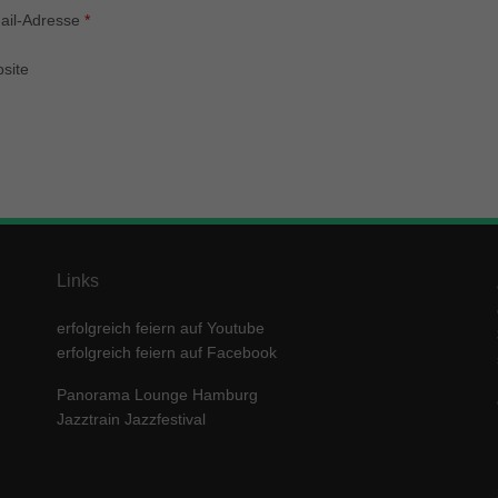
enziell (1)
ail-Adresse
*
zielle Cookies ermöglichen grundlegende Funktionen und sind für die einwandfre
ion der Website erforderlich.
site
Cookie-Informationen anzeigen
keting (1)
ting-Cookies werden von Drittanbietern oder Publishern verwendet, um personalis
ng anzuzeigen. Sie tun dies, indem sie Besucher über Websites hinweg verfolgen
Cookie-Informationen anzeigen
erne Medien (5)
Links
te von Videoplattformen und Social-Media-Plattformen werden standardmäßig block
erfolgreich feiern auf Youtube
Cookies von externen Medien akzeptiert werden, bedarf der Zugriff auf diese Inha
r manuellen Einwilligung mehr.
erfolgreich feiern auf Facebook
Cookie-Informationen anzeigen
Panorama Lounge Hamburg
ered by Borlabs Cookie
Datenschutzerklärung
Imp
Jazztrain Jazzfestival