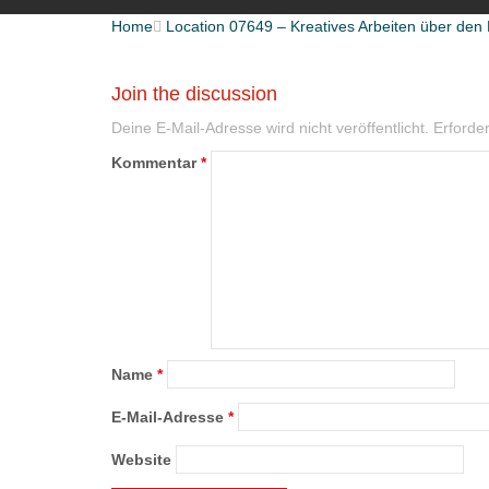
Home

Location 07649 – Kreatives Arbeiten über de
Join the discussion
Deine E-Mail-Adresse wird nicht veröffentlicht.
Erforder
Kommentar
*
Name
*
E-Mail-Adresse
*
Website