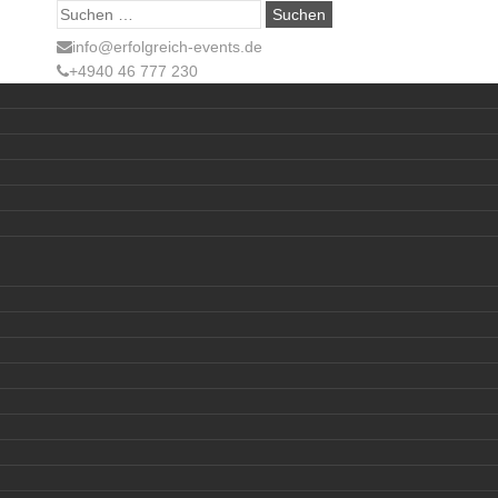
Suche
nach:
info@erfolgreich-events.de
+4940 46 777 230