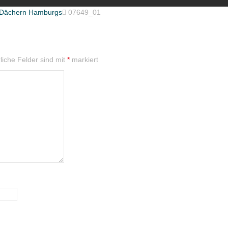
n Dächern Hamburgs

07649_01
liche Felder sind mit
*
markiert