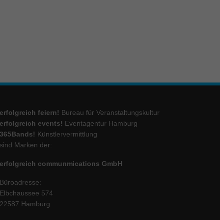
ie
Marketing
ierte
.
erfolgreich feiern!
Bureau für Veranstaltungskultur
Externe Medien
erfolgreich events!
Eventagentur Hamburg
365Bands!
Künstlervermittlung
iert.
sind Marken der:
lte
erfolgreich communmications GmbH
Büroadresse:
ressum
Elbchaussee 574
22587 Hamburg