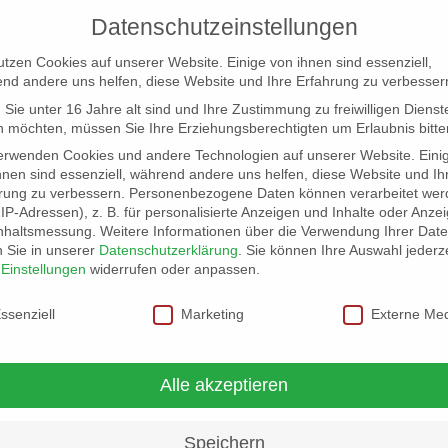
Datenschutzeinstellungen
utzen Cookies auf unserer Website. Einige von ihnen sind essenziell,
nd andere uns helfen, diese Website und Ihre Erfahrung zu verbesser
Sie unter 16 Jahre alt sind und Ihre Zustimmung zu freiwilligen Dienst
 möchten, müssen Sie Ihre Erziehungsberechtigten um Erlaubnis bitte
erwenden Cookies und andere Technologien auf unserer Website. Eini
hnen sind essenziell, während andere uns helfen, diese Website und Ih
rung zu verbessern.
Personenbezogene Daten können verarbeitet wer
NG
LOCATION SCOUT
ELB-LOCATION: PANORAMA LO
. IP-Adressen), z. B. für personalisierte Anzeigen und Inhalte oder Anze
nhaltsmessung.
Weitere Informationen über die Verwendung Ihrer Dat
n Sie in unserer
Datenschutzerklärung
.
Sie können Ihre Auswahl jederze
r
Einstellungen
widerrufen oder anpassen.
schutzeinstellungen
ssenziell
Marketing
Externe Me
Alle akzeptieren
Speichern