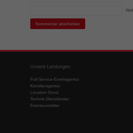
Ess
Web
Essen
Funkt
Mar
Marke
Werbu
Unsere Leistungen
Ext
Full-Service-Eventagentur
Inhal
Künstleragentur
Wenn 
Location-Scout
keine
Technik-Dienstleister
Eventausstatter
pow