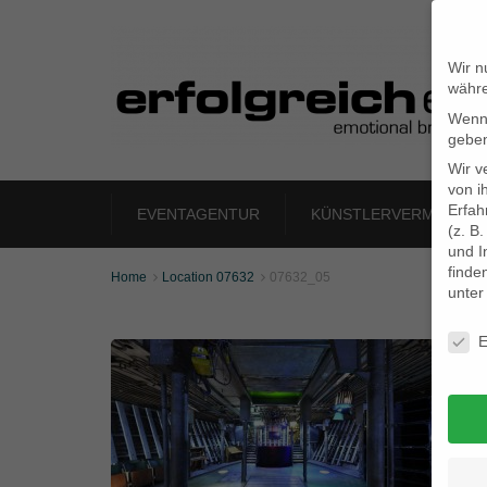
Wir n
währe
Wenn 
geben
Wir v
von i
Erfah
EVENTAGENTUR
KÜNSTLERVERMITTLU
(z. B
und I
finde
Home
Location 07632
07632_05


unte
Daten
E