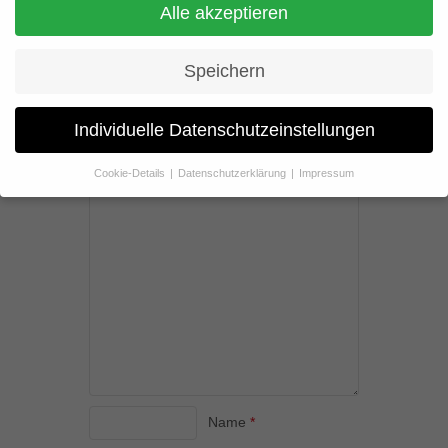
Alle akzeptieren
Speichern
Join the discussion
Individuelle Datenschutzeinstellungen
Deine E-Mail-Adresse wird nicht veröffentlicht.
Erforderliche Felder sind mit
*
markiert
Cookie-Details
Datenschutzerklärung
Impressum
Datenschutzeinstellungen
Wenn Sie unter 16 Jahre alt sind und Ihre Zustimmung zu
freiwilligen Diensten geben möchten, müssen Sie Ihre
Erziehungsberechtigten um Erlaubnis bitten.
Wir verwenden Cookies und andere Technologien auf unserer
Website. Einige von ihnen sind essenziell, während andere uns
helfen, diese Website und Ihre Erfahrung zu verbessern.
Personenbezogene Daten können verarbeitet werden (z. B. IP-
Adressen), z. B. für personalisierte Anzeigen und Inhalte oder
Anzeigen- und Inhaltsmessung.
Weitere Informationen über die
Verwendung Ihrer Daten finden Sie in unserer
Name
*
Datenschutzerklärung
.
Hier finden Sie eine Übersicht über alle verwendeten Cookies. Sie