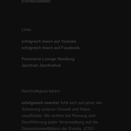
Eventausstatter
Inhalte von Videoplattformen und Social-Media-Plattformen werden
standardmäßig blockiert. Wenn Cookies von externen Medien akzeptiert
werden, bedarf der Zugriff auf diese Inhalte keiner manuellen Einwilligung
mehr.
Links
Cookie-Informationen anzeigen
powered by Borlabs Cookie
Datenschutzerklärung
Impressum
erfolgreich feiern auf Youtube
erfolgreich feiern auf Facebook
Panorama Lounge Hamburg
Jazztrain Jazzfestival
Nachhaltigkeit leben!
erfolgreich events!
fühlt sich seit jeher der
Schonung unserer Umwelt und Natur
verpflichtet. Wir achten bei Planung und
Durchführung jeder Veranstaltung auf die
Gesamtumweltbilanz der Events. (CO2-