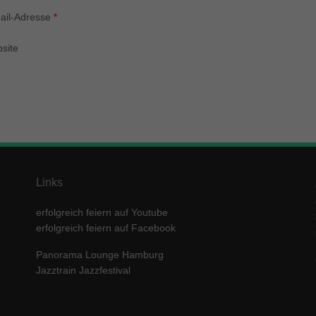
enziell (1)
ail-Adresse
*
zielle Cookies ermöglichen grundlegende Funktionen und sind für die einwandfre
ion der Website erforderlich.
site
Cookie-Informationen anzeigen
keting (1)
ting-Cookies werden von Drittanbietern oder Publishern verwendet, um personalis
ng anzuzeigen. Sie tun dies, indem sie Besucher über Websites hinweg verfolgen
Cookie-Informationen anzeigen
erne Medien (5)
Links
te von Videoplattformen und Social-Media-Plattformen werden standardmäßig block
Cookies von externen Medien akzeptiert werden, bedarf der Zugriff auf diese Inha
erfolgreich feiern auf Youtube
r manuellen Einwilligung mehr.
erfolgreich feiern auf Facebook
Cookie-Informationen anzeigen
Panorama Lounge Hamburg
ered by Borlabs Cookie
Datenschutzerklärung
Imp
Jazztrain Jazzfestival