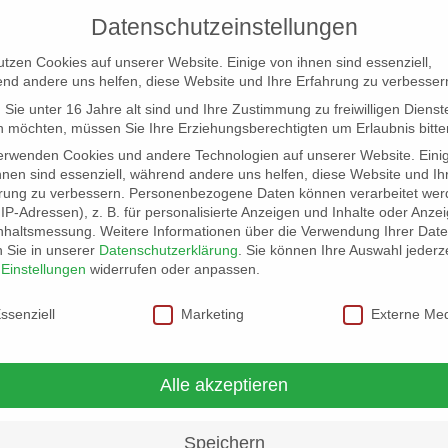
Datenschutzeinstellungen
utzen Cookies auf unserer Website. Einige von ihnen sind essenziell,
nd andere uns helfen, diese Website und Ihre Erfahrung zu verbesser
Sie unter 16 Jahre alt sind und Ihre Zustimmung zu freiwilligen Dienst
 möchten, müssen Sie Ihre Erziehungsberechtigten um Erlaubnis bitte
erwenden Cookies und andere Technologien auf unserer Website. Eini
hnen sind essenziell, während andere uns helfen, diese Website und Ih
rung zu verbessern.
Personenbezogene Daten können verarbeitet wer
NG
LOCATION SCOUT
ELB-LOCATION: PANORAMA LO
. IP-Adressen), z. B. für personalisierte Anzeigen und Inhalte oder Anze
nhaltsmessung.
Weitere Informationen über die Verwendung Ihrer Dat
n Sie in unserer
Datenschutzerklärung
.
Sie können Ihre Auswahl jederze
r
Einstellungen
widerrufen oder anpassen.
schutzeinstellungen
ssenziell
Marketing
Externe Me
Alle akzeptieren
Speichern