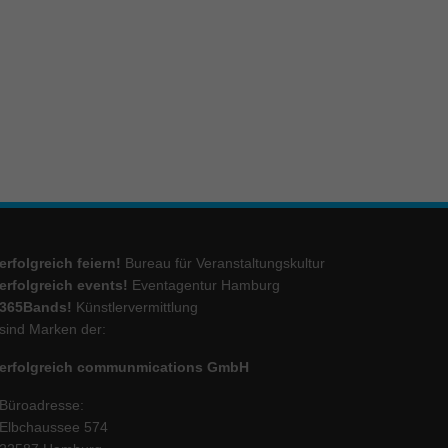
ie
Marketing
ierte
.
Externe Medien
erfolgreich feiern!
Bureau für Veranstaltungskultur
iert.
erfolgreich events!
Eventagentur Hamburg
lte
365Bands!
Künstlervermittlung
sind Marken der:
erfolgreich communmications GmbH
ressum
Büroadresse:
Elbchaussee 574