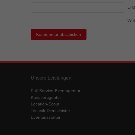
Ess
E-M
Essen
Funkt
Web
Mar
Marke
Werbu
Ext
Unsere Leistungen
Inhal
Wenn 
Full-Service-Eventagentur
keine
Künstleragentur
Location-Scout
Technik-Dienstleister
pow
Eventausstatter