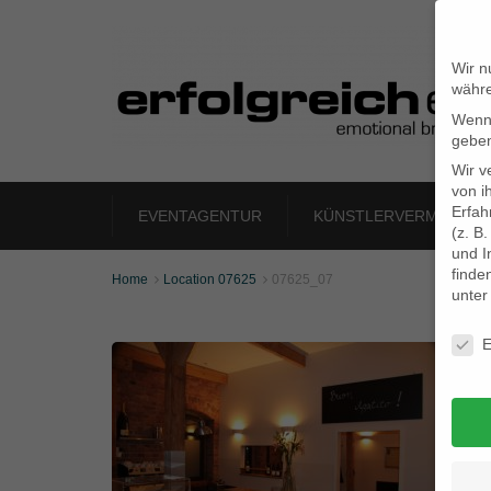
Wir n
währe
Wenn 
geben
Wir v
von i
Erfah
EVENTAGENTUR
KÜNSTLERVERMITTLU
(z. B
und I
finde
Home
Location 07625
07625_07


unte
Daten
E