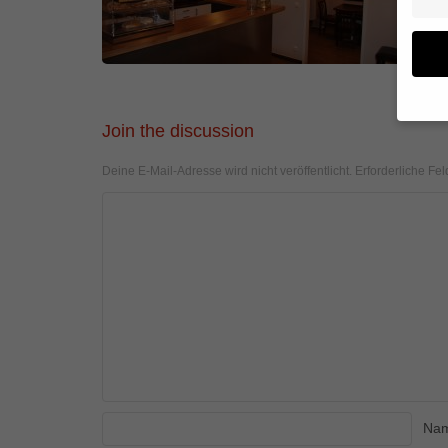
Join the discussion
Wenn 
geben
Deine E-Mail-Adresse wird nicht veröffentlicht.
Erforderliche Fel
Wir v
von i
Erfah
(z. B
und I
finde
Hier 
Einwi
anzei
Al
Na
Daten