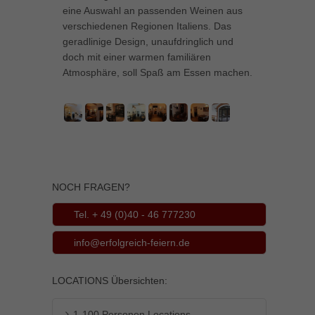
eine Auswahl an passenden Weinen aus
können Ihre Einwilligung zu ganzen Kategorien geben oder sich
weitere Informationen anzeigen lassen und so nur bestimmte
verschiedenen Regionen Italiens. Das
Cookies auswählen.
geradlinige Design, unaufdringlich und
doch mit einer warmen familiären
Alle akzeptieren
Speichern
Atmosphäre, soll Spaß am Essen machen.
Zurück
Datenschutzeinstellungen
Essenziell (1)
Essenzielle Cookies ermöglichen grundlegende Funktionen und sind für
die einwandfreie Funktion der Website erforderlich.
Cookie-Informationen anzeigen
NOCH FRAGEN?
Marketing (1)
Mar
Tel. + 49 (0)40 - 46 777230
Marketing-Cookies werden von Drittanbietern oder Publishern verwendet,
info@erfolgreich-feiern.de
um personalisierte Werbung anzuzeigen. Sie tun dies, indem sie
Besucher über Websites hinweg verfolgen.
Cookie-Informationen anzeigen
LOCATIONS Übersichten:
Externe Medien (5)
Ext
1-100 Personen Locations