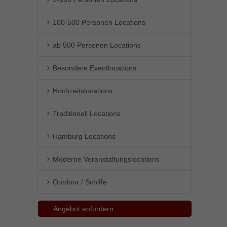
Inhalte von Videoplattformen und Social-Media-Plattformen werden
standardmäßig blockiert. Wenn Cookies von externen Medien akzeptiert
100-500 Personen Locations
werden, bedarf der Zugriff auf diese Inhalte keiner manuellen Einwilligung
mehr.
ab 500 Personen Locations
Cookie-Informationen anzeigen
Besondere Eventlocations
powered by Borlabs Cookie
Datenschutzerklärung
Impressum
Hochzeitslocations
Traditionell Locations
Hamburg Locations
Moderne Veranstaltungslocations
Outdoor / Schiffe
Angebot anfordern