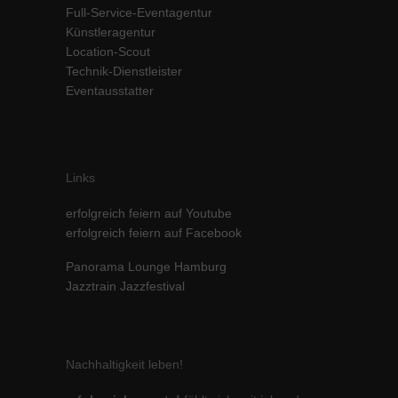
Full-Service-Eventagentur
Inhalte von Videoplattformen und Social-Media-Plattformen werden
Künstleragentur
standardmäßig blockiert. Wenn Cookies von externen Medien akzeptiert
werden, bedarf der Zugriff auf diese Inhalte keiner manuellen Einwilligung
Location-Scout
mehr.
Technik-Dienstleister
Eventausstatter
Cookie-Informationen anzeigen
powered by Borlabs Cookie
Datenschutzerklärung
Impressum
Links
erfolgreich feiern auf Youtube
erfolgreich feiern auf Facebook
Panorama Lounge Hamburg
Jazztrain Jazzfestival
Nachhaltigkeit leben!