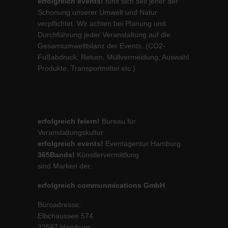
erfolgreich events!
fühlt sich seit jeher der
Schonung unserer Umwelt und Natur
verpflichtet. Wir achten bei Planung und
Durchführung jeder Veranstaltung auf die
Gesamtumweltbilanz der Events. (CO2-
Fußabdruck, Return, Müllvermeidung, Auswahl
Produkte, Transportmittel etc.)
erfolgreich feiern!
Bureau für
Veranstaltungskultur
erfolgreich events!
Eventagentur Hamburg
365Bands!
Künstlervermittlung
sind Marken der:
erfolgreich communmications GmbH
Büroadresse:
Elbchaussee 574
22587 Hamburg