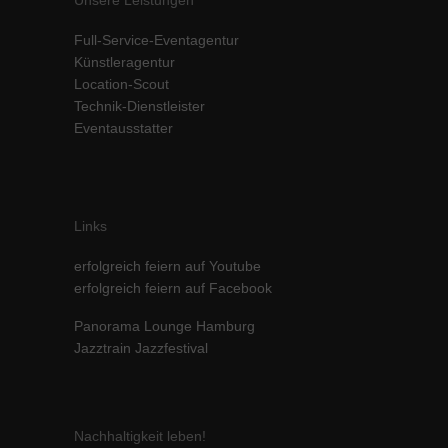
Inhalte von Videoplattformen und Social-Media-Plattformen werden
Full-Service-Eventagentur
standardmäßig blockiert. Wenn Cookies von externen Medien akzeptiert
werden, bedarf der Zugriff auf diese Inhalte keiner manuellen Einwilligung
Künstleragentur
mehr.
Location-Scout
Cookie-Informationen anzeigen
Technik-Dienstleister
Eventausstatter
powered by Borlabs Cookie
Datenschutzerklärung
Impressum
Links
erfolgreich feiern auf Youtube
erfolgreich feiern auf Facebook
Panorama Lounge Hamburg
Jazztrain Jazzfestival
Nachhaltigkeit leben!