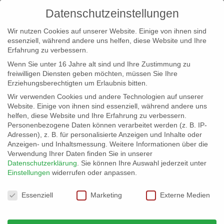
Datenschutzeinstellungen
Wir nutzen Cookies auf unserer Website. Einige von ihnen sind
essenziell, während andere uns helfen, diese Website und Ihre
Erfahrung zu verbessern.
Wenn Sie unter 16 Jahre alt sind und Ihre Zustimmung zu
freiwilligen Diensten geben möchten, müssen Sie Ihre
Erziehungsberechtigten um Erlaubnis bitten.
Wir verwenden Cookies und andere Technologien auf unserer
info@erfolgreich-events.de
Website. Einige von ihnen sind essenziell, während andere uns
helfen, diese Website und Ihre Erfahrung zu verbessern.
+4940 46 777 230
Personenbezogene Daten können verarbeitet werden (z. B. IP-
Adressen), z. B. für personalisierte Anzeigen und Inhalte oder
Anzeigen- und Inhaltsmessung.
Weitere Informationen über die
Verwendung Ihrer Daten finden Sie in unserer
Datenschutzerklärung
.
Sie können Ihre Auswahl jederzeit unter
Einstellungen
widerrufen oder anpassen.
Home
Location 07051 | ehemaliges Fährterminal


Datenschutzeinstellungen
07051_19
Essenziell
Marketing
Externe Medien