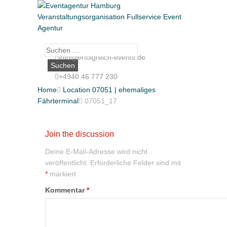
Suche
info@erfolgreich-events.de
nach:
+4940 46 777 230
Home

Location 07051 | ehemaliges
Fährterminal

07051_17
Join the discussion
Deine E-Mail-Adresse wird nicht
veröffentlicht.
Erforderliche Felder sind mit
*
markiert
Kommentar
*