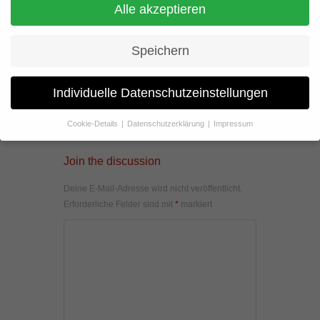
Alle akzeptieren
Speichern
Individuelle Datenschutzeinstellungen
Cookie-Details
Datenschutzerklärung
Impressum
Datenschutzeinstellungen
Join the discussion
Wenn Sie unter 16 Jahre alt sind und Ihre Zustimmung zu
freiwilligen Diensten geben möchten, müssen Sie Ihre
Deine E-Mail-Adresse wird nicht veröffentlicht.
Erziehungsberechtigten um Erlaubnis bitten.
Erforderliche Felder sind mit
*
markiert
Wir verwenden Cookies und andere Technologien auf unserer
Website. Einige von ihnen sind essenziell, während andere uns
helfen, diese Website und Ihre Erfahrung zu verbessern.
Personenbezogene Daten können verarbeitet werden (z. B. IP-
Adressen), z. B. für personalisierte Anzeigen und Inhalte oder
Anzeigen- und Inhaltsmessung.
Weitere Informationen über die
Verwendung Ihrer Daten finden Sie in unserer
Datenschutzerklärung
.
Hier finden Sie eine Übersicht über alle verwendeten Cookies. Sie