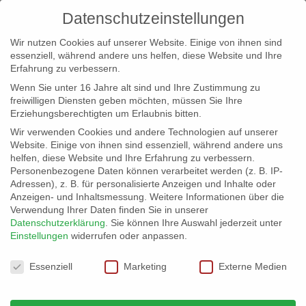
Datenschutzeinstellungen
Wir nutzen Cookies auf unserer Website. Einige von ihnen sind
essenziell, während andere uns helfen, diese Website und Ihre
Erfahrung zu verbessern.
Wenn Sie unter 16 Jahre alt sind und Ihre Zustimmung zu
freiwilligen Diensten geben möchten, müssen Sie Ihre
Erziehungsberechtigten um Erlaubnis bitten.
Wir verwenden Cookies und andere Technologien auf unserer
info@erfolgreich-events.de
Website. Einige von ihnen sind essenziell, während andere uns
helfen, diese Website und Ihre Erfahrung zu verbessern.
+4940 46 777 230
Personenbezogene Daten können verarbeitet werden (z. B. IP-
Adressen), z. B. für personalisierte Anzeigen und Inhalte oder
Anzeigen- und Inhaltsmessung.
Weitere Informationen über die
Verwendung Ihrer Daten finden Sie in unserer
Datenschutzerklärung
.
Sie können Ihre Auswahl jederzeit unter
Einstellungen
widerrufen oder anpassen.
Home
Location 07033 | Elbblick 1. Reihe
Hafen


Datenschutzeinstellungen
ganz nah!
Essenziell
Marketing
Externe Medien