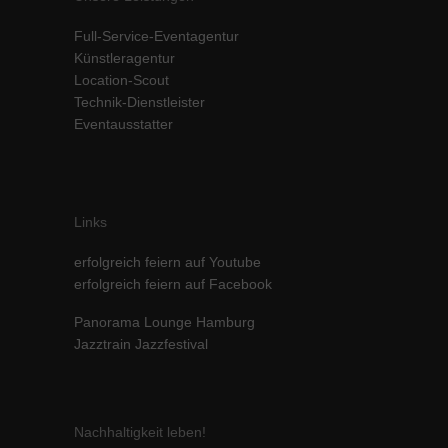
Inhalte von Videoplattformen und Social-Media-Plattformen werden
Full-Service-Eventagentur
standardmäßig blockiert. Wenn Cookies von externen Medien akzeptiert
werden, bedarf der Zugriff auf diese Inhalte keiner manuellen Einwilligung
Künstleragentur
mehr.
Location-Scout
Technik-Dienstleister
Cookie-Informationen anzeigen
Eventausstatter
powered by Borlabs Cookie
Datenschutzerklärung
Impressum
Links
erfolgreich feiern auf Youtube
erfolgreich feiern auf Facebook
Panorama Lounge Hamburg
Jazztrain Jazzfestival
Nachhaltigkeit leben!