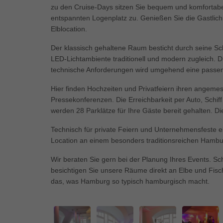
Ess
zu den Cruise-Days sitzen Sie bequem und komfortab
entspannten Logenplatz zu. Genießen Sie die Gastli
Essen
Funkt
Elblocation.
Der klassisch gehaltene Raum besticht durch seine Sch
LED-Lichtambiente traditionell und modern zugleich. Di
Mar
technische Anforderungen wird umgehend eine passe
Marke
Werbu
Hier finden Hochzeiten und Privatfeiern ihren ange
Pressekonferenzen. Die Erreichbarkeit per Auto, Schif
werden 28 Parklätze für Ihre Gäste bereit gehalten. Die
Ext
Technisch für private Feiern und Unternehmensfeste e
Inhal
Location an einem besonders traditionsreichen Hamburg
Wenn 
keine
Wir beraten Sie gern bei der Planung Ihres Events. Sc
besichtigen Sie unsere Räume direkt an Elbe und Fis
das, was Hamburg so typisch hamburgisch macht.
pow
…