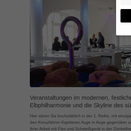
Wenn 
geben
Wir v
von i
Erfah
(z. B
und I
finde
Hier 
Veranstaltungen im modernen, festliche
Einwi
anzei
Elbphilharmonie und die Skyline des s
Al
Hier sitzen Sie buchstäblich in der 1. Reihe, mit einz
den Kreuzfahrer-Kapitänen Auge in Auge gegenüber und 
Daten
ihrer Arbeit mit Flex und Schweißgerät in der Dunkel