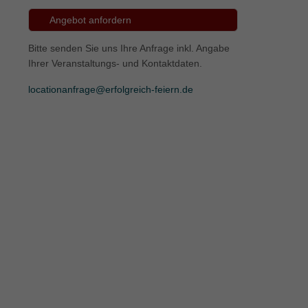
Angebot anfordern
ie
Bitte senden Sie uns Ihre Anfrage inkl. Angabe
Ihrer Veranstaltungs- und Kontaktdaten.
Marketing
locationanfrage@erfolgreich-feiern.de
ierte
.
Externe Medien
iert.
lte
ressum