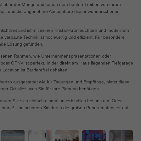
enziell (1)
el über der Menge und sehen dem bunten Treiben von Ihrem
chkeit und die angenehme Atmosphäre dieser wunderschönen
zielle Cookies ermöglichen grundlegende Funktionen und sind für die einwandfre
ion der Website erforderlich.
Cookie-Informationen anzeigen
lichtheit und ist mit seinen Kristall-Kronleuchtern und modernem
e verbaute Technik ist hochwertig und effizient. Für besondere
keting (1)
nde Lösung gefunden.
ting-Cookies werden von Drittanbietern oder Publishern verwendet, um personalis
ng anzuzeigen. Sie tun dies, indem sie Besucher über Websites hinweg verfolgen
messenen Rahmen, wie Unternehmenspräsentationen oder
f oder ÖPNV ist perfekt. In der direkt am Haus liegenden Tiefgarage
Cookie-Informationen anzeigen
 Location ist Barrierefrei gehalten.
erne Medien (5)
benso ausgestattet wie für Tagungen und Empfänge, bietet diese
te von Videoplattformen und Social-Media-Plattformen werden standardmäßig block
er Ort alles, was Sie für Ihre Planung benötigen.
Cookies von externen Medien akzeptiert werden, bedarf der Zugriff auf diese Inha
r manuellen Einwilligung mehr.
hauen Sie sich einfach einmal unverbindlich bei uns um. Oder
Cookie-Informationen anzeigen
chmarkt! Und schauen Sie durch die großen Panoramafenster auf
ered by Borlabs Cookie
Datenschutzerklärung
Imp