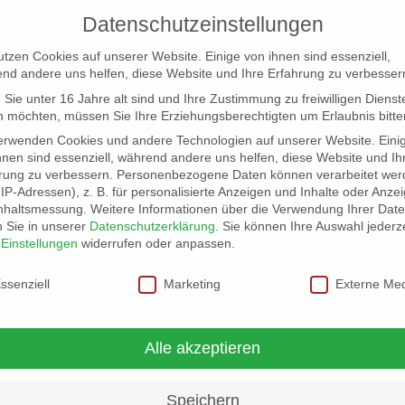
Datenschutzeinstellungen
utzen Cookies auf unserer Website. Einige von ihnen sind essenziell,
nd andere uns helfen, diese Website und Ihre Erfahrung zu verbesser
Sie unter 16 Jahre alt sind und Ihre Zustimmung zu freiwilligen Dienst
 möchten, müssen Sie Ihre Erziehungsberechtigten um Erlaubnis bitte
erwenden Cookies und andere Technologien auf unserer Website. Eini
hnen sind essenziell, während andere uns helfen, diese Website und Ih
rung zu verbessern.
Personenbezogene Daten können verarbeitet wer
NG
LOCATION SCOUT
ELB-LOCATION: PANORAMA LO
. IP-Adressen), z. B. für personalisierte Anzeigen und Inhalte oder Anze
nhaltsmessung.
Weitere Informationen über die Verwendung Ihrer Dat
n Sie in unserer
Datenschutzerklärung
.
Sie können Ihre Auswahl jederze
r
Einstellungen
widerrufen oder anpassen.
schutzeinstellungen
ssenziell
Marketing
Externe Me
be, Elbblick pur!
Alle akzeptieren
Speichern