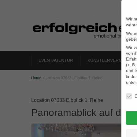
Wir n
währe
Wenn 
geben
Wir v
von i
Erfah
EVENTAGENTUR
KÜNSTLERVERMITTLU
(z. B
und I
finde
Home
Location 07033 | Elbblick 1. Reihe

unte
Daten
E
Location 07033 Elbblick 1. Reihe
Panoramablick auf die El