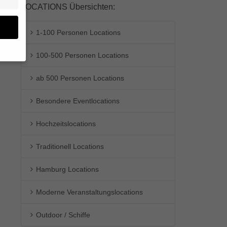
LOCATIONS Übersichten:
1-100 Personen Locations
100-500 Personen Locations
en
ab 500 Personen Locations
n.
Besondere Eventlocations
ge
re
den
Hochzeitslocations
igen-
en
Traditionell Locations
re
Hamburg Locations
Moderne Veranstaltungslocations
Zurück
Outdoor / Schiffe