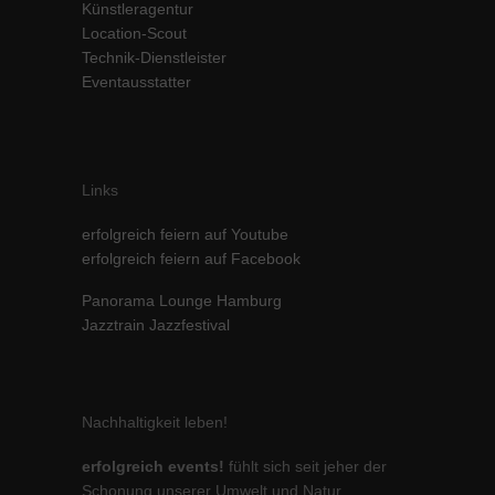
Künstleragentur
Inhalte von Videoplattformen und Social-Media-Plattformen werden
Location-Scout
standardmäßig blockiert. Wenn Cookies von externen Medien akzeptiert
Technik-Dienstleister
werden, bedarf der Zugriff auf diese Inhalte keiner manuellen Einwilligung
Eventausstatter
mehr.
Cookie-Informationen anzeigen
powered by Borlabs Cookie
Datenschutzerklärung
Impressum
Links
erfolgreich feiern auf Youtube
erfolgreich feiern auf Facebook
Panorama Lounge Hamburg
Jazztrain Jazzfestival
Nachhaltigkeit leben!
erfolgreich events!
fühlt sich seit jeher der
Schonung unserer Umwelt und Natur