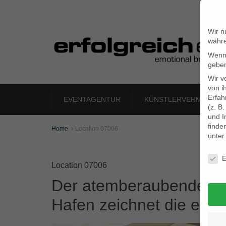
Wir n
währe
Wenn 
geben
Wir v
von i
Erfah
EVENTAGENTUR
KÜNSTLERVERMITTLU
(z. B
und I
finde
Home
Location 07006

unte
Daten
E
Location 07006
Der atemberaubende Bl
Hafen zeichnet die einz