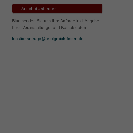
Angebot anfordern
ie
Bitte senden Sie uns Ihre Anfrage inkl. Angabe
Ihrer Veranstaltungs- und Kontaktdaten.
Marketing
locationanfrage@erfolgreich-feiern.de
ierte
.
Externe Medien
iert.
lte
ressum