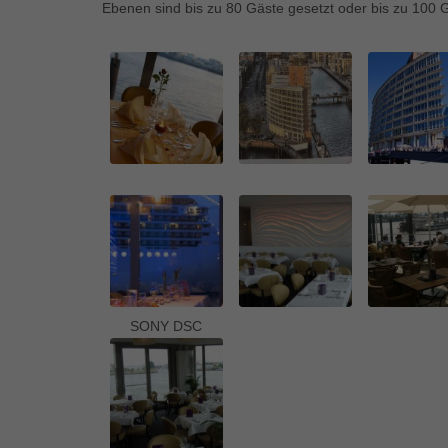
Ess
Ebenen sind bis zu 80 Gäste gesetzt oder bis zu 100 G
Essen
Funkt
Mar
Marke
Werbu
Ext
Inhal
Wenn 
keine
SONY DSC
pow