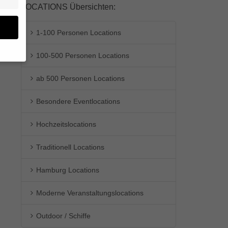
LOCATIONS Übersichten:
1-100 Personen Locations
100-500 Personen Locations
en
ab 500 Personen Locations
n.
Besondere Eventlocations
ge
re
den
Hochzeitslocations
igen-
en
Traditionell Locations
re
Hamburg Locations
Moderne Veranstaltungslocations
Zurück
Outdoor / Schiffe