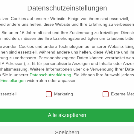
Datenschutzeinstellungen
utzen Cookies auf unserer Website. Einige von ihnen sind essenziell,
nd andere uns helfen, diese Website und Ihre Erfahrung zu verbesser
Sie unter 16 Jahre alt sind und Ihre Zustimmung zu freiwilligen Dienst
 möchten, müssen Sie Ihre Erziehungsberechtigten um Erlaubnis bitte
erwenden Cookies und andere Technologien auf unserer Website. Eini
hnen sind essenziell, während andere uns helfen, diese Website und Ih
rung zu verbessern.
Personenbezogene Daten können verarbeitet wer
NG
LOCATION SCOUT
ELB-LOCATION: PANORAMA LO
. IP-Adressen), z. B. für personalisierte Anzeigen und Inhalte oder Anze
nhaltsmessung.
Weitere Informationen über die Verwendung Ihrer Dat
n Sie in unserer
Datenschutzerklärung
.
Sie können Ihre Auswahl jederze
r
Einstellungen
widerrufen oder anpassen.
schutzeinstellungen
ssenziell
Marketing
Externe Me
ick über Elbe und Hamburgs
Alle akzeptieren
igartige Lage des Hauses aus.
Speichern