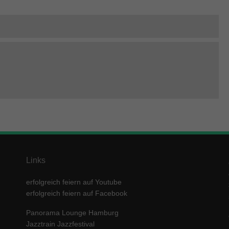
Links
erfolgreich feiern auf Youtube
erfolgreich feiern auf Facebook
Panorama Lounge Hamburg
Jazztrain Jazzfestival