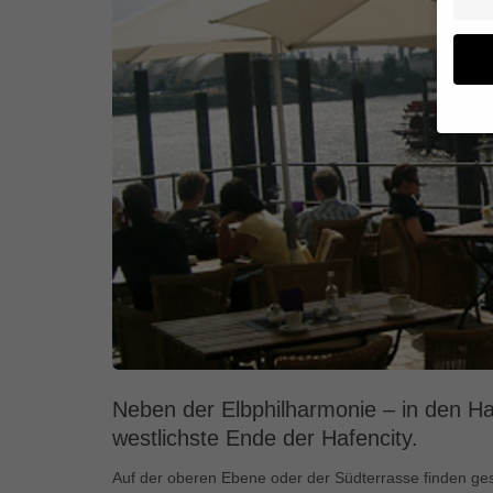
Wenn 
geben
Wir v
von i
Erfah
(z. B
und I
finde
Hier 
Einwi
anzei
Neben der Elbphilharmonie – in den Ha
Al
westlichste Ende der Hafencity.
Auf der oberen Ebene oder der Südterrasse finden geset
Daten