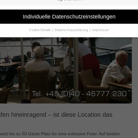
Individuelle Datenschutzeinstellungen
Cookie-Details
Datenschutzerklärung
Impressum
Datenschutzeinstellungen
Sie unter 16 Jahre alt sind und Ihre Zustimmung zu freiwilligen Dienst
 möchten, müssen Sie Ihre Erziehungsberechtigten um Erlaubnis bitte
erwenden Cookies und andere Technologien auf unserer Website. Eini
hnen sind essenziell, während andere uns helfen, diese Website und Ih
rung zu verbessern.
Personenbezogene Daten können verarbeitet wer
. IP-Adressen), z. B. für personalisierte Anzeigen und Inhalte oder Anze
nhaltsmessung.
Weitere Informationen über die Verwendung Ihrer Dat
n Sie in unserer
Datenschutzerklärung
.
finden Sie eine Übersicht über alle verwendeten Cookies. Sie können Ih
lligung zu ganzen Kategorien geben oder sich weitere Informationen
gen lassen und so nur bestimmte Cookies auswählen.
fen hineinragend – ist diese Location das
le akzeptieren
Speichern
zt bis zu 50 Gäste Platz für eine exklusive Feier. Auf beiden
schutzeinstellungen