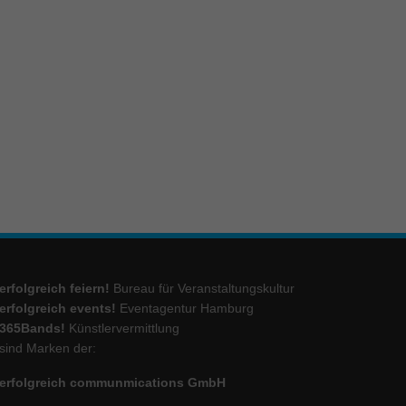
erfolgreich feiern!
Bureau für Veranstaltungskultur
erfolgreich events!
Eventagentur Hamburg
365Bands!
Künstlervermittlung
sind Marken der:
erfolgreich communmications GmbH