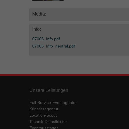
Media:
Info:
07006_Info.pdf
07006_Info_neutral.pdf
Unsere Leistungen
Full-Service-Eventagentur
Künstleragentur
Location-Scout
Technik-Dienstleister
Eventausstatter