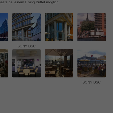
enziell (1)
äste bei einem Flying Buffet möglich.
zielle Cookies ermöglichen grundlegende Funktionen und sind für die einwandfre
ion der Website erforderlich.
Cookie-Informationen anzeigen
keting (1)
ting-Cookies werden von Drittanbietern oder Publishern verwendet, um personalis
ng anzuzeigen. Sie tun dies, indem sie Besucher über Websites hinweg verfolgen
SONY DSC
Cookie-Informationen anzeigen
erne Medien (5)
te von Videoplattformen und Social-Media-Plattformen werden standardmäßig block
Cookies von externen Medien akzeptiert werden, bedarf der Zugriff auf diese Inha
r manuellen Einwilligung mehr.
SONY DSC
Cookie-Informationen anzeigen
ered by Borlabs Cookie
Datenschutzerklärung
Imp