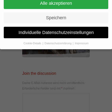
Alle akzeptieren
Speichern
Individuelle Datenschutzeinstellungen
Cookie-Details
Datenschutzerklärung
Impressum
Datenschutzeinstellungen
Wenn Sie unter 16 Jahre alt sind und Ihre Zustimmung zu
freiwilligen Diensten geben möchten, müssen Sie Ihre
Erziehungsberechtigten um Erlaubnis bitten.
Join the discussion
Wir verwenden Cookies und andere Technologien auf unserer
Website. Einige von ihnen sind essenziell, während andere uns
helfen, diese Website und Ihre Erfahrung zu verbessern.
Deine E-Mail-Adresse wird nicht veröffentlicht.
Personenbezogene Daten können verarbeitet werden (z. B. IP-
Erforderliche Felder sind mit
*
markiert
Adressen), z. B. für personalisierte Anzeigen und Inhalte oder
Anzeigen- und Inhaltsmessung.
Weitere Informationen über die
Verwendung Ihrer Daten finden Sie in unserer
Datenschutzerklärung
.
Hier finden Sie eine Übersicht über alle verwendeten Cookies. Sie