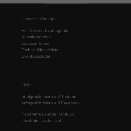
Inhalte von Videoplattformen und Social-Media-Plattformen werden
standardmäßig blockiert. Wenn Cookies von externen Medien akzeptiert
werden, bedarf der Zugriff auf diese Inhalte keiner manuellen Einwilligung
Unsere Leistungen
mehr.
Cookie-Informationen anzeigen
Full-Service-Eventagentur
Künstleragentur
powered by Borlabs Cookie
Datenschutzerklärung
Impressum
Location-Scout
Technik-Dienstleister
Eventausstatter
Links
erfolgreich feiern auf Youtube
erfolgreich feiern auf Facebook
Panorama Lounge Hamburg
Jazztrain Jazzfestival