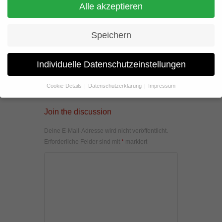
Alle akzeptieren
Speichern
Individuelle Datenschutzeinstellungen
Cookie-Details
Datenschutzerklärung
Impressum
Datenschutzeinstellungen
Join the discussion
Wenn Sie unter 16 Jahre alt sind und Ihre Zustimmung zu
freiwilligen Diensten geben möchten, müssen Sie Ihre
Deine E-Mail-Adresse wird nicht veröffentlicht.
Erziehungsberechtigten um Erlaubnis bitten.
Erforderliche Felder sind mit
*
markiert
Wir verwenden Cookies und andere Technologien auf unserer
Website. Einige von ihnen sind essenziell, während andere uns
helfen, diese Website und Ihre Erfahrung zu verbessern.
Personenbezogene Daten können verarbeitet werden (z. B. IP-
Adressen), z. B. für personalisierte Anzeigen und Inhalte oder
Anzeigen- und Inhaltsmessung.
Weitere Informationen über die
Verwendung Ihrer Daten finden Sie in unserer
Datenschutzerklärung
.
Hier finden Sie eine Übersicht über alle verwendeten Cookies. Sie