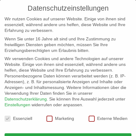
Datenschutzeinstellungen
Wir nutzen Cookies auf unserer Website. Einige von ihnen sind
essenziell, während andere uns helfen, diese Website und Ihre
Erfahrung zu verbessern.
Wenn Sie unter 16 Jahre alt sind und Ihre Zustimmung zu
freiwilligen Diensten geben möchten, müssen Sie Ihre
Erziehungsberechtigten um Erlaubnis bitten.
Wir verwenden Cookies und andere Technologien auf unserer
info@erfolgreich-events.de
Website. Einige von ihnen sind essenziell, während andere uns
helfen, diese Website und Ihre Erfahrung zu verbessern.
+4940 46 777 230
Personenbezogene Daten können verarbeitet werden (z. B. IP-
Adressen), z. B. für personalisierte Anzeigen und Inhalte oder
Anzeigen- und Inhaltsmessung.
Weitere Informationen über die
Verwendung Ihrer Daten finden Sie in unserer
Datenschutzerklärung
.
Sie können Ihre Auswahl jederzeit unter
Einstellungen
widerrufen oder anpassen.
Home
Location 06055 | Speicher Ambiente


Datenschutzeinstellungen
06055_06
Essenziell
Marketing
Externe Medien