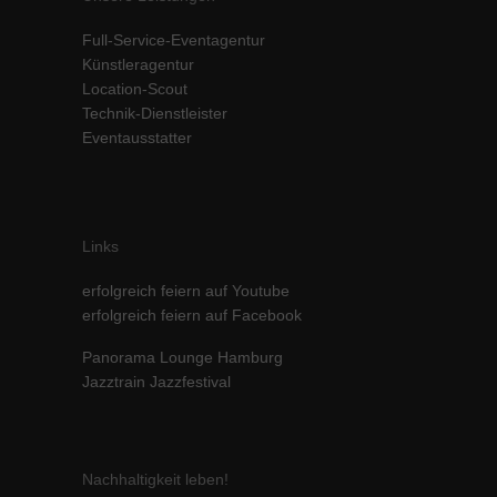
Inhalte von Videoplattformen und Social-Media-Plattformen werden
Full-Service-Eventagentur
standardmäßig blockiert. Wenn Cookies von externen Medien akzeptiert
werden, bedarf der Zugriff auf diese Inhalte keiner manuellen Einwilligung
Künstleragentur
mehr.
Location-Scout
Technik-Dienstleister
Cookie-Informationen anzeigen
Eventausstatter
powered by Borlabs Cookie
Datenschutzerklärung
Impressum
Links
erfolgreich feiern auf Youtube
erfolgreich feiern auf Facebook
Panorama Lounge Hamburg
Jazztrain Jazzfestival
Nachhaltigkeit leben!