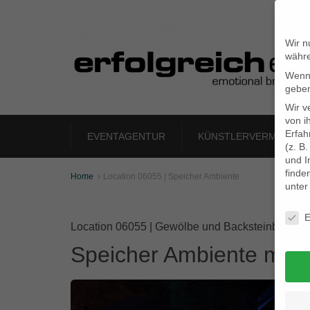
Wir n
währe
Wenn 
geben
Wir v
von i
Erfah
EVENTAGENTUR
KÜNSTLERVERMITTLU
(z. B
und I
finde
Home
Location 06055 | Speicher Ambiente

unte
Daten
E
Location 06055 | Gewölbe und Backsteinbarock
Speicher Ambiente mit K