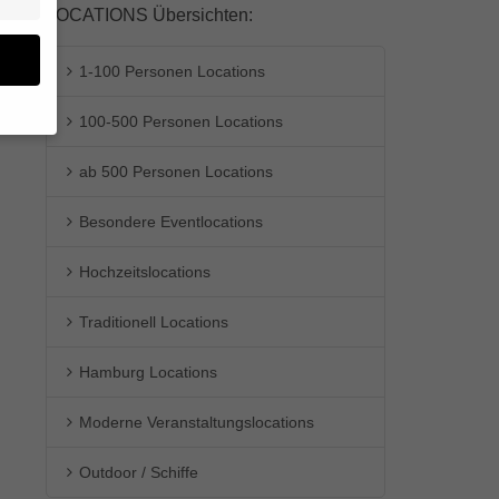
LOCATIONS Übersichten:
1-100 Personen Locations
100-500 Personen Locations
en
ab 500 Personen Locations
n.
Besondere Eventlocations
ge
re
den
Hochzeitslocations
igen-
en
Traditionell Locations
re
Hamburg Locations
Moderne Veranstaltungslocations
Zurück
Outdoor / Schiffe