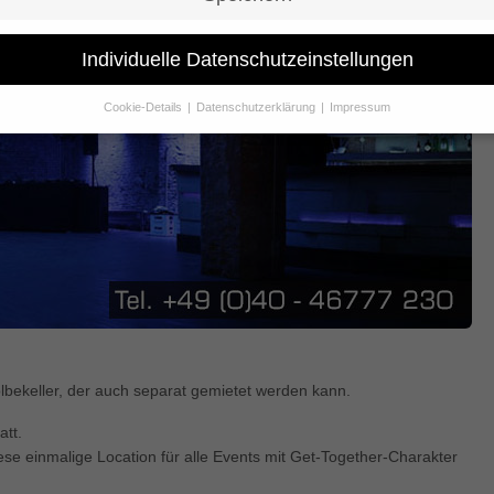
Individuelle Datenschutzeinstellungen
Cookie-Details
Datenschutzerklärung
Impressum
Datenschutzeinstellungen
Sie unter 16 Jahre alt sind und Ihre Zustimmung zu freiwilligen Dienst
 möchten, müssen Sie Ihre Erziehungsberechtigten um Erlaubnis bitte
erwenden Cookies und andere Technologien auf unserer Website. Eini
hnen sind essenziell, während andere uns helfen, diese Website und Ih
rung zu verbessern.
Personenbezogene Daten können verarbeitet wer
. IP-Adressen), z. B. für personalisierte Anzeigen und Inhalte oder Anze
nhaltsmessung.
Weitere Informationen über die Verwendung Ihrer Dat
n Sie in unserer
Datenschutzerklärung
.
finden Sie eine Übersicht über alle verwendeten Cookies. Sie können Ih
lligung zu ganzen Kategorien geben oder sich weitere Informationen
gen lassen und so nur bestimmte Cookies auswählen.
ekeller, der auch separat gemietet werden kann.
att.
le akzeptieren
Speichern
e einmalige Location für alle Events mit Get-Together-Charakter
schutzeinstellungen