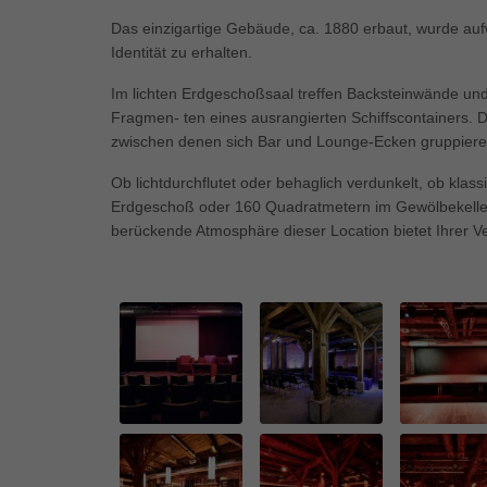
Ess
Das einzigartige Gebäude, ca. 1880 erbaut, wurde auf
Essen
Identität zu erhalten.
Funkt
Im lichten Erdgeschoßsaal treffen Backsteinwände und
Fragmen- ten eines ausrangierten Schiffscontainers. D
Mar
zwischen denen sich Bar und Lounge-Ecken gruppieren 
Marke
Ob lichtdurchflutet oder behaglich verdunkelt, ob kla
Werbu
Erdgeschoß oder 160 Quadratmetern im Gewölbekeller,
berückende Atmosphäre dieser Location bietet Ihrer 
Ext
…
Inhal
Wenn 
keine
pow