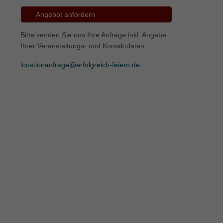
Angebot anfordern
ie
Bitte senden Sie uns Ihre Anfrage inkl. Angabe
Ihrer Veranstaltungs- und Kontaktdaten.
Marketing
locationanfrage@erfolgreich-feiern.de
ierte
.
Externe Medien
iert.
lte
ressum