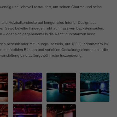
enziell (1)
wendig und liebevoll restauriert, um seinen Charme und seine
zielle Cookies ermöglichen grundlegende Funktionen und sind für die einwandfre
ion der Website erforderlich.
Cookie-Informationen anzeigen
 alte Holzbalkendecke auf kongeniales Interior Design aus
er Gewölbekeller hingegen ruht auf massiven Backsteinsäulen,
keting (1)
– oder sich gegebenenfalls die Nacht durchtanzen lässt.
ting-Cookies werden von Drittanbietern oder Publishern verwendet, um personalis
ssisch bestuhlt oder mit Lounge- sesseln, auf 185 Quadrametern im
ng anzuzeigen. Sie tun dies, indem sie Besucher über Websites hinweg verfolgen
 mit flexiblen Bühnen und variablen Gestaltungselementen – die
Cookie-Informationen anzeigen
Veranstaltung eine außergewöhnliche Inszenierung.
erne Medien (5)
te von Videoplattformen und Social-Media-Plattformen werden standardmäßig block
Cookies von externen Medien akzeptiert werden, bedarf der Zugriff auf diese Inha
r manuellen Einwilligung mehr.
Cookie-Informationen anzeigen
ered by Borlabs Cookie
Datenschutzerklärung
Imp