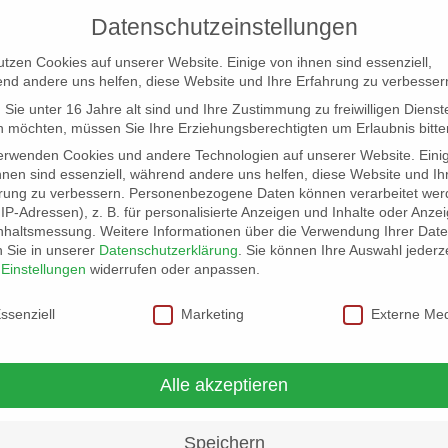
Datenschutzeinstellungen
utzen Cookies auf unserer Website. Einige von ihnen sind essenziell,
nd andere uns helfen, diese Website und Ihre Erfahrung zu verbesser
Sie unter 16 Jahre alt sind und Ihre Zustimmung zu freiwilligen Dienst
 möchten, müssen Sie Ihre Erziehungsberechtigten um Erlaubnis bitte
erwenden Cookies und andere Technologien auf unserer Website. Eini
hnen sind essenziell, während andere uns helfen, diese Website und Ih
rung zu verbessern.
Personenbezogene Daten können verarbeitet wer
NG
LOCATION SCOUT
ELB-LOCATION: PANORAMA LO
. IP-Adressen), z. B. für personalisierte Anzeigen und Inhalte oder Anze
nhaltsmessung.
Weitere Informationen über die Verwendung Ihrer Dat
n Sie in unserer
Datenschutzerklärung
.
Sie können Ihre Auswahl jederze
r
Einstellungen
widerrufen oder anpassen.
schutzeinstellungen
ssenziell
Marketing
Externe Me
iez-Flair
Alle akzeptieren
Speichern