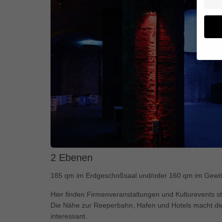
Wenn 
geben
Wir v
von i
Erfah
(z. B
und I
finde
Hier 
2 Ebenen
Einwi
anzei
185 qm im Erdgeschoßsaal und/oder 160 qm im Gewölb
Hier finden Firmenveranstaltungen und Kulturevents st
Al
Die Nähe zur Reeperbahn, Hafen und Hotels macht dies
interessant.
Daten