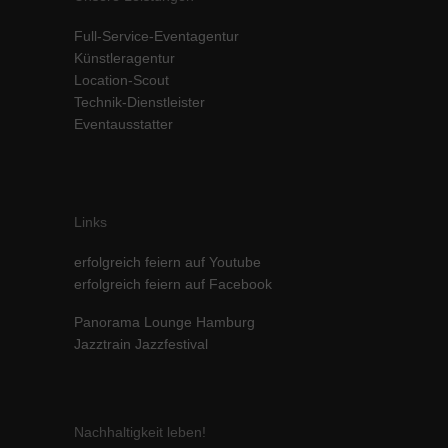
Inhalte von Videoplattformen und Social-Media-Plattformen werden
Full-Service-Eventagentur
standardmäßig blockiert. Wenn Cookies von externen Medien akzeptiert
werden, bedarf der Zugriff auf diese Inhalte keiner manuellen Einwilligung
Künstleragentur
mehr.
Location-Scout
Technik-Dienstleister
Cookie-Informationen anzeigen
Eventausstatter
powered by Borlabs Cookie
Datenschutzerklärung
Impressum
Links
erfolgreich feiern auf Youtube
erfolgreich feiern auf Facebook
Panorama Lounge Hamburg
Jazztrain Jazzfestival
Nachhaltigkeit leben!