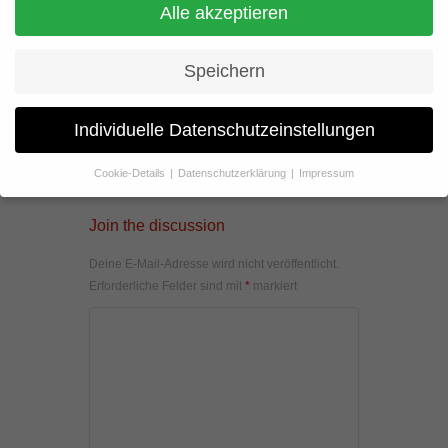
Alle akzeptieren
Speichern
Individuelle Datenschutzeinstellungen
Cookie-Details
Datenschutzerklärung
Impressum
Datenschutzeinstellungen
Join the discussion
Wenn Sie unter 16 Jahre alt sind und Ihre Zustimmung zu
freiwilligen Diensten geben möchten, müssen Sie Ihre
Deine E-Mail-Adresse wird nicht veröffentlicht.
Erziehungsberechtigten um Erlaubnis bitten.
Erforderliche Felder sind mit
*
markiert
Wir verwenden Cookies und andere Technologien auf unserer
Website. Einige von ihnen sind essenziell, während andere uns
helfen, diese Website und Ihre Erfahrung zu verbessern.
Personenbezogene Daten können verarbeitet werden (z. B. IP-
Adressen), z. B. für personalisierte Anzeigen und Inhalte oder
Anzeigen- und Inhaltsmessung.
Weitere Informationen über die
Verwendung Ihrer Daten finden Sie in unserer
Datenschutzerklärung
.
Hier finden Sie eine Übersicht über alle verwendeten Cookies. Sie