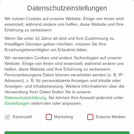
Datenschutzeinstellungen
Wir nutzen Cookies auf unserer Website. Einige von ihnen sind
essenziell, während andere uns helfen, diese Website und Ihre
Erfahrung zu verbessern.
Wenn Sie unter 16 Jahre alt sind und Ihre Zustimmung zu
freiwilligen Diensten geben möchten, müssen Sie Ihre
Erziehungsberechtigten um Erlaubnis bitten.
Wir verwenden Cookies und andere Technologien auf unserer
info@erfolgreich-events.de
Website. Einige von ihnen sind essenziell, während andere uns
helfen, diese Website und Ihre Erfahrung zu verbessern.
+4940 46 777 230
Personenbezogene Daten können verarbeitet werden (z. B. IP-
Adressen), z. B. für personalisierte Anzeigen und Inhalte oder
Anzeigen- und Inhaltsmessung.
Weitere Informationen über die
Verwendung Ihrer Daten finden Sie in unserer
Datenschutzerklärung
.
Sie können Ihre Auswahl jederzeit unter
Einstellungen
widerrufen oder anpassen.
Home
Location 06055 | Speicher Ambiente


Datenschutzeinstellungen
06055_05
Essenziell
Marketing
Externe Medien