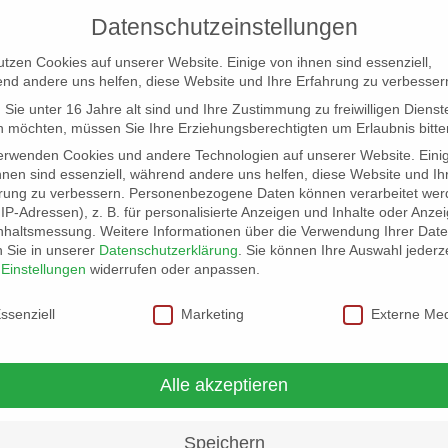
Datenschutzeinstellungen
utzen Cookies auf unserer Website. Einige von ihnen sind essenziell,
nd andere uns helfen, diese Website und Ihre Erfahrung zu verbesser
Sie unter 16 Jahre alt sind und Ihre Zustimmung zu freiwilligen Dienst
 möchten, müssen Sie Ihre Erziehungsberechtigten um Erlaubnis bitte
erwenden Cookies und andere Technologien auf unserer Website. Eini
hnen sind essenziell, während andere uns helfen, diese Website und Ih
rung zu verbessern.
Personenbezogene Daten können verarbeitet wer
NG
LOCATION SCOUT
ELB-LOCATION: PANORAMA LO
. IP-Adressen), z. B. für personalisierte Anzeigen und Inhalte oder Anze
nhaltsmessung.
Weitere Informationen über die Verwendung Ihrer Dat
n Sie in unserer
Datenschutzerklärung
.
Sie können Ihre Auswahl jederze
r
Einstellungen
widerrufen oder anpassen.
schutzeinstellungen
ssenziell
Marketing
Externe Me
Alle akzeptieren
Speichern