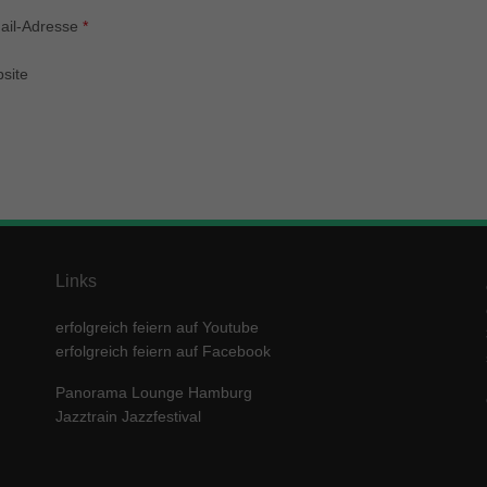
enziell (1)
ail-Adresse
*
zielle Cookies ermöglichen grundlegende Funktionen und sind für die einwandfre
ion der Website erforderlich.
site
Cookie-Informationen anzeigen
keting (1)
ting-Cookies werden von Drittanbietern oder Publishern verwendet, um personalis
ng anzuzeigen. Sie tun dies, indem sie Besucher über Websites hinweg verfolgen
Cookie-Informationen anzeigen
erne Medien (5)
Links
te von Videoplattformen und Social-Media-Plattformen werden standardmäßig block
Cookies von externen Medien akzeptiert werden, bedarf der Zugriff auf diese Inha
erfolgreich feiern auf Youtube
r manuellen Einwilligung mehr.
erfolgreich feiern auf Facebook
Cookie-Informationen anzeigen
Panorama Lounge Hamburg
ered by Borlabs Cookie
Datenschutzerklärung
Imp
Jazztrain Jazzfestival