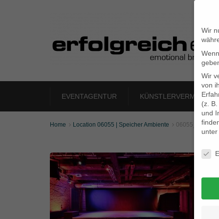
Wir n
währe
Wenn 
geben
Wir v
von i
Erfah
EVENTAGENTUR
KÜNSTLERVERMITTLU
(z. B
und I
finde
Home
Location 06055 | Speicher Ambiente
06055_04


unte
Daten
E