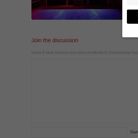
Join the discussion
Wenn 
geben
Deine E-Mail-Adresse wird nicht veröffentlicht.
Erforderliche Fel
Wir v
von i
Erfah
(z. B
und I
finde
Hier 
Einwi
anzei
Al
Na
Daten