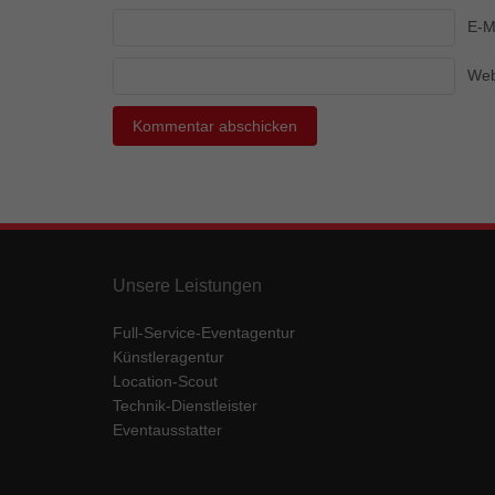
Ess
E-M
Essen
Funkt
Web
Mar
Marke
Werbu
Ext
Unsere Leistungen
Inhal
Wenn 
Full-Service-Eventagentur
keine
Künstleragentur
Location-Scout
Technik-Dienstleister
pow
Eventausstatter