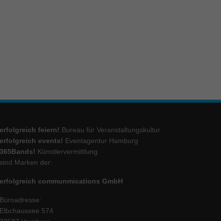
ie
Marketing
ierte
.
Externe Medien
erfolgreich feiern!
Bureau für Veranstaltungskultur
iert.
erfolgreich events!
Eventagentur Hamburg
lte
365Bands!
Künstlervermittlung
sind Marken der:
erfolgreich communmications GmbH
ressum
Büroadresse:
Elbchaussee 574