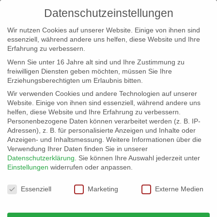
Datenschutzeinstellungen
Wir nutzen Cookies auf unserer Website. Einige von ihnen sind
essenziell, während andere uns helfen, diese Website und Ihre
Erfahrung zu verbessern.
Wenn Sie unter 16 Jahre alt sind und Ihre Zustimmung zu
freiwilligen Diensten geben möchten, müssen Sie Ihre
Erziehungsberechtigten um Erlaubnis bitten.
Wir verwenden Cookies und andere Technologien auf unserer
info@erfolgreich-events.de
Website. Einige von ihnen sind essenziell, während andere uns
helfen, diese Website und Ihre Erfahrung zu verbessern.
+4940 46 777 230
Personenbezogene Daten können verarbeitet werden (z. B. IP-
Adressen), z. B. für personalisierte Anzeigen und Inhalte oder
Anzeigen- und Inhaltsmessung.
Weitere Informationen über die
Verwendung Ihrer Daten finden Sie in unserer
Datenschutzerklärung
.
Sie können Ihre Auswahl jederzeit unter
Einstellungen
widerrufen oder anpassen.
Home
Location 06055 | Speicher Ambiente


Datenschutzeinstellungen
06055_03
Essenziell
Marketing
Externe Medien