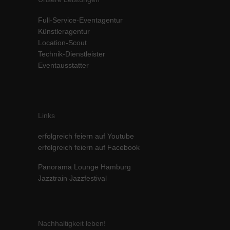
Inhalte von Videoplattformen und Social-Media-Plattformen werden
Full-Service-Eventagentur
standardmäßig blockiert. Wenn Cookies von externen Medien akzeptiert
werden, bedarf der Zugriff auf diese Inhalte keiner manuellen Einwilligung
Künstleragentur
mehr.
Location-Scout
Cookie-Informationen anzeigen
Technik-Dienstleister
Eventausstatter
powered by Borlabs Cookie
Datenschutzerklärung
Impressum
Links
erfolgreich feiern auf Youtube
erfolgreich feiern auf Facebook
Panorama Lounge Hamburg
Jazztrain Jazzfestival
Nachhaltigkeit leben!