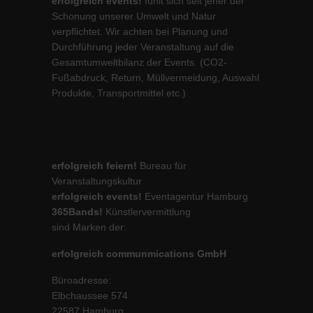
erfolgreich events!
fühlt sich seit jeher der
Schonung unserer Umwelt und Natur
verpflichtet. Wir achten bei Planung und
Durchführung jeder Veranstaltung auf die
Gesamtumweltbilanz der Events. (CO2-
Fußabdruck, Return, Müllvermeidung, Auswahl
Produkte, Transportmittel etc.)
erfolgreich feiern!
Bureau für
Veranstaltungskultur
erfolgreich events!
Eventagentur Hamburg
365Bands!
Künstlervermittlung
sind Marken der:
erfolgreich communmications GmbH
Büroadresse:
Elbchaussee 574
22587 Hamburg