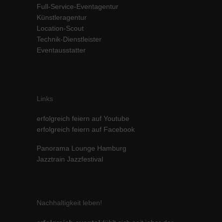
Full-Service-Eventagentur
Inhalte von Videoplattformen und Social-Media-Plattformen werden
Künstleragentur
standardmäßig blockiert. Wenn Cookies von externen Medien akzeptiert
Location-Scout
werden, bedarf der Zugriff auf diese Inhalte keiner manuellen Einwilligung
mehr.
Technik-Dienstleister
Eventausstatter
Cookie-Informationen anzeigen
powered by Borlabs Cookie
Datenschutzerklärung
Impressum
Links
erfolgreich feiern auf Youtube
erfolgreich feiern auf Facebook
Panorama Lounge Hamburg
Jazztrain Jazzfestival
Nachhaltigkeit leben!