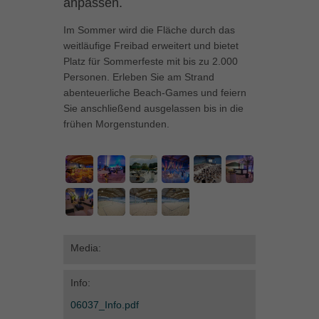
anpassen.
können Ihre Einwilligung zu ganzen Kategorien geben oder sich
weitere Informationen anzeigen lassen und so nur bestimmte
Im Sommer wird die Fläche durch das
Cookies auswählen.
weitläufige Freibad erweitert und bietet
Platz für Sommerfeste mit bis zu 2.000
Alle akzeptieren
Speichern
Personen. Erleben Sie am Strand
abenteuerliche Beach-Games und feiern
Zurück
Sie anschließend ausgelassen bis in die
Datenschutzeinstellungen
frühen Morgenstunden.
Essenziell (1)
Essenzielle Cookies ermöglichen grundlegende Funktionen und sind für
die einwandfreie Funktion der Website erforderlich.
Cookie-Informationen anzeigen
Marketing (1)
Mar
Marketing-Cookies werden von Drittanbietern oder Publishern verwendet,
Media:
um personalisierte Werbung anzuzeigen. Sie tun dies, indem sie
Besucher über Websites hinweg verfolgen.
Cookie-Informationen anzeigen
Info:
06037_Info.pdf
Externe Medien (5)
Ext