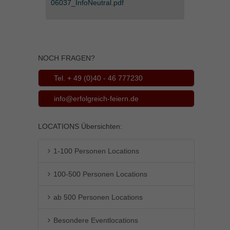
06037_InfoNeutral.pdf
Inhalte von Videoplattformen und Social-Media-Plattformen werden
standardmäßig blockiert. Wenn Cookies von externen Medien akzeptiert
werden, bedarf der Zugriff auf diese Inhalte keiner manuellen Einwilligung
mehr.
Cookie-Informationen anzeigen
NOCH FRAGEN?
powered by Borlabs Cookie
Datenschutzerklärung
Impressum
Tel. + 49 (0)40 - 46 777230
info@erfolgreich-feiern.de
LOCATIONS Übersichten:
1-100 Personen Locations
100-500 Personen Locations
ab 500 Personen Locations
Besondere Eventlocations