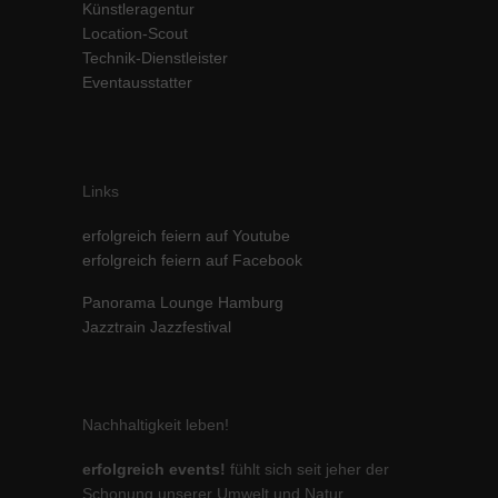
Künstleragentur
Inhalte von Videoplattformen und Social-Media-Plattformen werden
Location-Scout
standardmäßig blockiert. Wenn Cookies von externen Medien akzeptiert
Technik-Dienstleister
werden, bedarf der Zugriff auf diese Inhalte keiner manuellen Einwilligung
Eventausstatter
mehr.
Cookie-Informationen anzeigen
powered by Borlabs Cookie
Datenschutzerklärung
Impressum
Links
erfolgreich feiern auf Youtube
erfolgreich feiern auf Facebook
Panorama Lounge Hamburg
Jazztrain Jazzfestival
Nachhaltigkeit leben!
erfolgreich events!
fühlt sich seit jeher der
Schonung unserer Umwelt und Natur