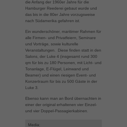
die Anfang der 1960er Jahre für die
Inhalte von Videoplattformen und Social-Media-Plattformen werden
Hamburger Reederei gebaut wurde und
standardmäßig blockiert. Wenn Cookies von externen Medien akzeptiert
das bis in die 80er Jahre vorzugsweise
werden, bedarf der Zugriff auf diese Inhalte keiner manuellen Einwilligung
nach Südamerika gefahren ist.
mehr.
Cookie-Informationen anzeigen
Ein wunderschöner, maritimer Rahmen für
alle Firmen- und Privatfeiern, Seminare
powered by Borlabs Cookie
Datenschutzerklärung
Impressum
und Vorträge, sowie kulturelle
Veranstaltungen. Diese finden statt in den
Salons, der Luke 4 (insgesamt rund 300
qm für bis zu 180 Personen, mit Licht- und
Tonanlage, E-Flügel, Leinwand und
Beamer) und einen riesigen Event- und
Konzertraum für bis zu 500 Gäste in der
Luke 3.
Ebenso kann man an Bord übernachten in
einer der original erhaltenen vier Einzel-
und vier Doppel-Passagierkabinen.
Media: