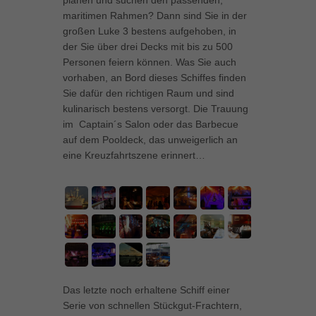
planen und suchen den passenden,
können Ihre Einwilligung zu ganzen Kategorien geben oder sich
maritimen Rahmen? Dann sind Sie in der
weitere Informationen anzeigen lassen und so nur bestimmte
großen Luke 3 bestens aufgehoben, in
Cookies auswählen.
der Sie über drei Decks mit bis zu 500
Personen feiern können. Was Sie auch
Alle akzeptieren
Speichern
vorhaben, an Bord dieses Schiffes finden
Sie dafür den richtigen Raum und sind
Zurück
kulinarisch bestens versorgt. Die Trauung
Datenschutzeinstellungen
im Captain´s Salon oder das Barbecue
Essenziell (1)
auf dem Pooldeck, das unweigerlich an
Essenzielle Cookies ermöglichen grundlegende Funktionen und sind für
eine Kreuzfahrtszene erinnert…
die einwandfreie Funktion der Website erforderlich.
Cookie-Informationen anzeigen
Marketing (1)
Mar
Marketing-Cookies werden von Drittanbietern oder Publishern verwendet,
um personalisierte Werbung anzuzeigen. Sie tun dies, indem sie
Besucher über Websites hinweg verfolgen.
Cookie-Informationen anzeigen
Das letzte noch erhaltene Schiff einer
Serie von schnellen Stückgut-Frachtern,
Externe Medien (5)
Ext