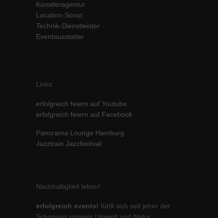
Künstleragentur
Inhalte von Videoplattformen und Social-Media-Plattformen werden
Location-Scout
standardmäßig blockiert. Wenn Cookies von externen Medien akzeptiert
Technik-Dienstleister
werden, bedarf der Zugriff auf diese Inhalte keiner manuellen Einwilligung
mehr.
Eventausstatter
Cookie-Informationen anzeigen
powered by Borlabs Cookie
Datenschutzerklärung
Impressum
Links
erfolgreich feiern auf Youtube
erfolgreich feiern auf Facebook
Panorama Lounge Hamburg
Jazztrain Jazzfestival
Nachhaltigkeit leben!
erfolgreich events!
fühlt sich seit jeher der
Schonung unserer Umwelt und Natur