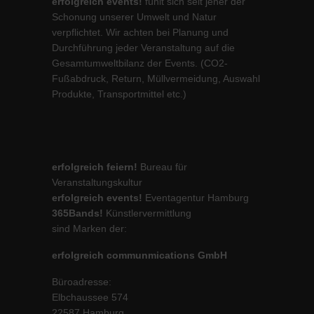
erfolgreich events!
fühlt sich seit jeher der
Schonung unserer Umwelt und Natur
verpflichtet. Wir achten bei Planung und
Durchführung jeder Veranstaltung auf die
Gesamtumweltbilanz der Events. (CO2-
Fußabdruck, Return, Müllvermeidung, Auswahl
Produkte, Transportmittel etc.)
erfolgreich feiern!
Bureau für
Veranstaltungskultur
erfolgreich events!
Eventagentur Hamburg
365Bands!
Künstlervermittlung
sind Marken der:
erfolgreich communmications GmbH
Büroadresse:
Elbchaussee 574
22587 Hamburg