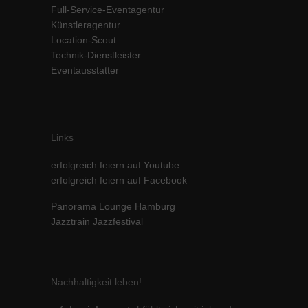
Full-Service-Eventagentur
Inhalte von Videoplattformen und Social-Media-Plattformen werden
Künstleragentur
standardmäßig blockiert. Wenn Cookies von externen Medien akzeptiert
werden, bedarf der Zugriff auf diese Inhalte keiner manuellen Einwilligung
Location-Scout
mehr.
Technik-Dienstleister
Eventausstatter
Cookie-Informationen anzeigen
powered by Borlabs Cookie
Datenschutzerklärung
Impressum
Links
erfolgreich feiern auf Youtube
erfolgreich feiern auf Facebook
Panorama Lounge Hamburg
Jazztrain Jazzfestival
Nachhaltigkeit leben!