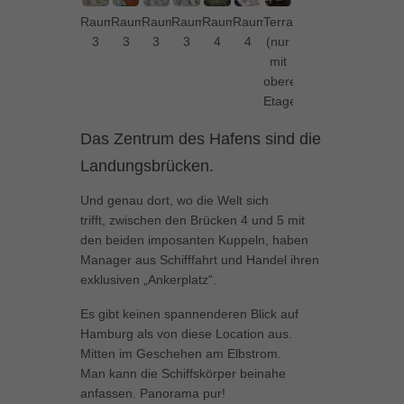
können Ihre Einwilligung zu ganzen Kategorien geben oder sich
Raum
Raum
Raum
Raum
Raum
Raum
Terrasse
weitere Informationen anzeigen lassen und so nur bestimmte
3
3
3
3
4
4
(nur
Cookies auswählen.
mit
oberer
Alle akzeptieren
Speichern
Etage)
Zurück
Das Zentrum des Hafens sind die
Datenschutzeinstellungen
Essenziell (1)
Landungsbrücken.
Essenzielle Cookies ermöglichen grundlegende Funktionen und sind für
Und genau dort, wo die Welt sich
die einwandfreie Funktion der Website erforderlich.
trifft, zwischen den Brücken 4 und 5 mit
Cookie-Informationen anzeigen
den beiden imposanten Kuppeln, haben
Manager aus Schifffahrt und Handel ihren
Marketing (1)
Mar
exklusiven „Ankerplatz“.
Marketing-Cookies werden von Drittanbietern oder Publishern verwendet,
Es gibt keinen spannenderen Blick auf
um personalisierte Werbung anzuzeigen. Sie tun dies, indem sie
Besucher über Websites hinweg verfolgen.
Hamburg als von diese Location aus.
Mitten im Geschehen am Elbstrom.
Cookie-Informationen anzeigen
Man kann die Schiffskörper beinahe
Externe Medien (5)
Ext
anfassen. Panorama pur!