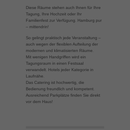
Inhalte von Videoplattformen und Social-Media-Plattformen werden
Diese Räume stehen auch Ihnen für Ihre
standardmäßig blockiert. Wenn Cookies von externen Medien akzeptiert
Tagung, Ihre Hochzeit oder Ihr
werden, bedarf der Zugriff auf diese Inhalte keiner manuellen Einwilligung
Familienfest zur Verfügung. Hamburg pur
mehr.
– mittendrin!
Cookie-Informationen anzeigen
So gelingt praktisch jede Veranstaltung –
powered by Borlabs Cookie
Datenschutzerklärung
Impressum
auch wegen der flexiblen Aufteilung der
modernen und klimatisierten Räume.
Mit wenigen Handgriffen wird ein
Tagungsraum in einen Festsaal
verwandelt. Hotels jeder Kategorie in
Laufnähe.
Das Catering ist hochwertig, die
Bedienung freundlich und kompetent.
Ausreichend Parkplätze finden Sie direkt
vor dem Haus!