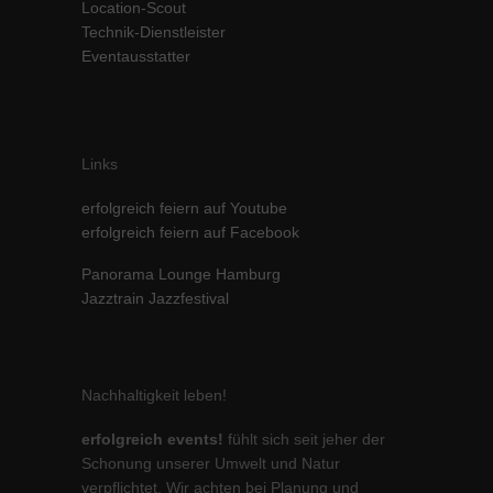
Location-Scout
Inhalte von Videoplattformen und Social-Media-Plattformen werden
Technik-Dienstleister
standardmäßig blockiert. Wenn Cookies von externen Medien akzeptiert
Eventausstatter
werden, bedarf der Zugriff auf diese Inhalte keiner manuellen Einwilligung
mehr.
Cookie-Informationen anzeigen
powered by Borlabs Cookie
Datenschutzerklärung
Impressum
Links
erfolgreich feiern auf Youtube
erfolgreich feiern auf Facebook
Panorama Lounge Hamburg
Jazztrain Jazzfestival
Nachhaltigkeit leben!
erfolgreich events!
fühlt sich seit jeher der
Schonung unserer Umwelt und Natur
verpflichtet. Wir achten bei Planung und