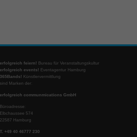
ie
Marketing
ierte
.
erfolgreich feiern!
Bureau für Veranstaltungskultur
erfolgreich events!
Eventagentur Hamburg
Externe Medien
365Bands!
Künstlervermittlung
sind Marken der:
iert.
lte
erfolgreich communmications GmbH
Büroadresse:
Elbchaussee 574
ressum
22587 Hamburg
T. +49 40 46777 230