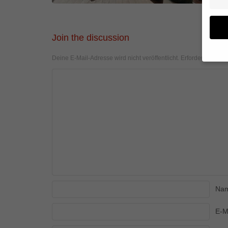
Join the discussion
Deine E-Mail-Adresse wird nicht veröffentlicht.
Erforderliche Fel
Wenn 
geben
Wir v
von i
Erfah
(z. B
und I
finde
Hier 
Einwi
anzei
Na
Al
E-M
Daten