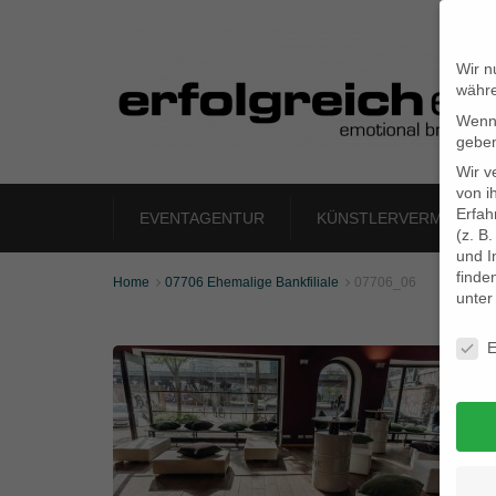
Wir n
währe
Wenn 
geben
Wir v
von i
Erfah
EVENTAGENTUR
KÜNSTLERVERMITTLU
(z. B
und I
finde
Home
07706 Ehemalige Bankfiliale
07706_06


unte
Daten
E