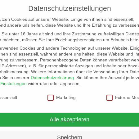
Datenschutzeinstellungen
utzen Cookies auf unserer Website. Einige von ihnen sind essenziell,
nd andere uns helfen, diese Website und Ihre Erfahrung zu verbesser
Sie unter 16 Jahre alt sind und Ihre Zustimmung zu freiwilligen Dienst
 möchten, müssen Sie Ihre Erziehungsberechtigten um Erlaubnis bitte
erwenden Cookies und andere Technologien auf unserer Website. Eini
hnen sind essenziell, während andere uns helfen, diese Website und Ih
rung zu verbessern.
Personenbezogene Daten können verarbeitet wer
NG
LOCATION SCOUT
ELB-LOCATION: PANORAMA LO
. IP-Adressen), z. B. für personalisierte Anzeigen und Inhalte oder Anze
nhaltsmessung.
Weitere Informationen über die Verwendung Ihrer Dat
n Sie in unserer
Datenschutzerklärung
.
Sie können Ihre Auswahl jederze
r
Einstellungen
widerrufen oder anpassen.
schutzeinstellungen
ssenziell
Marketing
Externe Me
Alle akzeptieren
Speichern