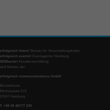
ie
Marketing
ierte
.
erfolgreich feiern!
Bureau für Veranstaltungskultur
erfolgreich events!
Eventagentur Hamburg
Externe Medien
365Bands!
Künstlervermittlung
sind Marken der:
iert.
lte
erfolgreich communmications GmbH
Büroadresse:
Elbchaussee 574
ressum
22587 Hamburg
T. +49 40 46777 230