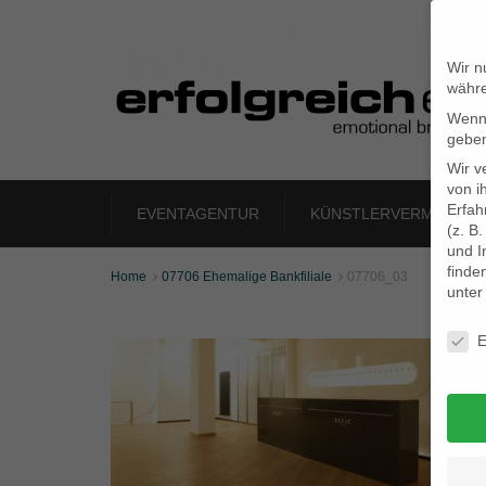
Wir n
währe
Wenn 
geben
Wir v
von i
Erfah
EVENTAGENTUR
KÜNSTLERVERMITTLU
(z. B
und I
finde
Home
07706 Ehemalige Bankfiliale
07706_03


unte
Daten
E