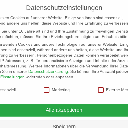
Datenschutzeinstellungen
utzen Cookies auf unserer Website. Einige von ihnen sind essenziell,
nd andere uns helfen, diese Website und Ihre Erfahrung zu verbesser
Sie unter 16 Jahre alt sind und Ihre Zustimmung zu freiwilligen Dienst
 möchten, müssen Sie Ihre Erziehungsberechtigten um Erlaubnis bitte
erwenden Cookies und andere Technologien auf unserer Website. Eini
hnen sind essenziell, während andere uns helfen, diese Website und Ih
rung zu verbessern.
Personenbezogene Daten können verarbeitet wer
NG
LOCATION SCOUT
ELB-LOCATION: PANORAMA LO
. IP-Adressen), z. B. für personalisierte Anzeigen und Inhalte oder Anze
nhaltsmessung.
Weitere Informationen über die Verwendung Ihrer Dat
n Sie in unserer
Datenschutzerklärung
.
Sie können Ihre Auswahl jederze
r
Einstellungen
widerrufen oder anpassen.
schutzeinstellungen
ssenziell
Marketing
Externe Me
Alle akzeptieren
Speichern