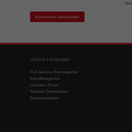
Ess
Web
Essen
Funkt
Mar
Marke
Werbu
Unsere Leistungen
Ext
Full-Service-Eventagentur
Künstleragentur
Inhal
Location-Scout
Wenn 
Technik-Dienstleister
keine
Eventausstatter
pow