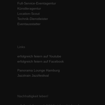
Full-Service-Eventagentur
Inhalte von Videoplattformen und Social-Media-Plattformen werden
Künstleragentur
standardmäßig blockiert. Wenn Cookies von externen Medien akzeptiert
werden, bedarf der Zugriff auf diese Inhalte keiner manuellen Einwilligung
Location-Scout
mehr.
Technik-Dienstleister
Eventausstatter
Cookie-Informationen anzeigen
powered by Borlabs Cookie
Datenschutzerklärung
Impressum
Links
erfolgreich feiern auf Youtube
erfolgreich feiern auf Facebook
Panorama Lounge Hamburg
Jazztrain Jazzfestival
Nachhaltigkeit leben!