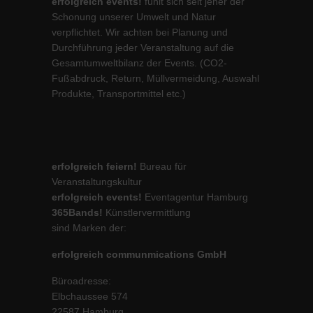
erfolgreich events!
fühlt sich seit jeher der
Schonung unserer Umwelt und Natur
verpflichtet. Wir achten bei Planung und
Durchführung jeder Veranstaltung auf die
Gesamtumweltbilanz der Events. (CO2-
Fußabdruck, Return, Müllvermeidung, Auswahl
Produkte, Transportmittel etc.)
erfolgreich feiern!
Bureau für
Veranstaltungskultur
erfolgreich events!
Eventagentur Hamburg
365Bands!
Künstlervermittlung
sind Marken der:
erfolgreich communmications GmbH
Büroadresse:
Elbchaussee 574
22587 Hamburg