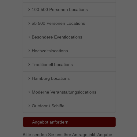
Inhalte von Videoplattformen und Social-Media-Plattformen werden
100-500 Personen Locations
standardmäßig blockiert. Wenn Cookies von externen Medien akzeptiert
werden, bedarf der Zugriff auf diese Inhalte keiner manuellen Einwilligung
mehr.
ab 500 Personen Locations
Cookie-Informationen anzeigen
Besondere Eventlocations
powered by Borlabs Cookie
Datenschutzerklärung
Impressum
Hochzeitslocations
Traditionell Locations
Hamburg Locations
Moderne Veranstaltungslocations
Outdoor / Schiffe
Angebot anfordern
Bitte senden Sie uns Ihre Anfrage inkl. Angabe