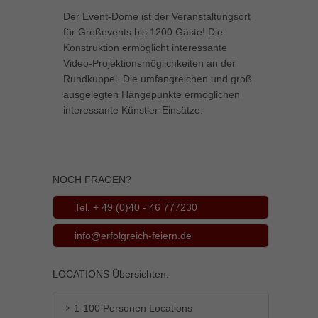
können Ihre Einwilligung zu ganzen Kategorien geben oder sich
Der Event-Dome ist der Veranstaltungsort
weitere Informationen anzeigen lassen und so nur bestimmte
für Großevents bis 1200 Gäste! Die
Cookies auswählen.
Konstruktion ermöglicht interessante
Video-Projektionsmöglichkeiten an der
Alle akzeptieren
Speichern
Rundkuppel. Die umfangreichen und groß
ausgelegten Hängepunkte ermöglichen
Zurück
interessante Künstler-Einsätze.
Datenschutzeinstellungen
Essenziell (1)
Essenzielle Cookies ermöglichen grundlegende Funktionen und sind für
die einwandfreie Funktion der Website erforderlich.
NOCH FRAGEN?
Cookie-Informationen anzeigen
Tel. + 49 (0)40 - 46 777230
Marketing (1)
Mar
info@erfolgreich-feiern.de
Marketing-Cookies werden von Drittanbietern oder Publishern verwendet,
um personalisierte Werbung anzuzeigen. Sie tun dies, indem sie
Besucher über Websites hinweg verfolgen.
LOCATIONS Übersichten:
Cookie-Informationen anzeigen
1-100 Personen Locations
Externe Medien (5)
Ext